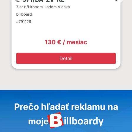
Žiar n/Hronom-Ladom.Vieska
billboard
#791129
130 € / mesiac
Detail
Prečo hľadať reklamu na