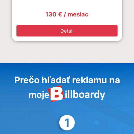
130 € / mesiac
Detail
Prečo hľadať reklamu na
1