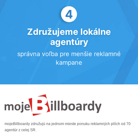
4
Združujeme lokálne
agentúry
správna voľba pre menšie reklamné
kampane
mojeBillboardy združujú na jednom mieste ponuku reklamných plôch od 70
agentúr z celej SR.