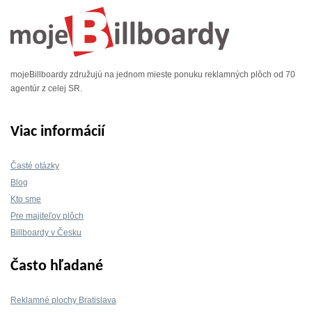
mojeBillboardy združujú na jednom mieste ponuku reklamných plôch od 70
agentúr z celej SR.
Viac informácií
Časté otázky
Blog
Kto sme
Pre majiteľov plôch
Billboardy v Česku
Často hľadané
Reklamné plochy Bratislava