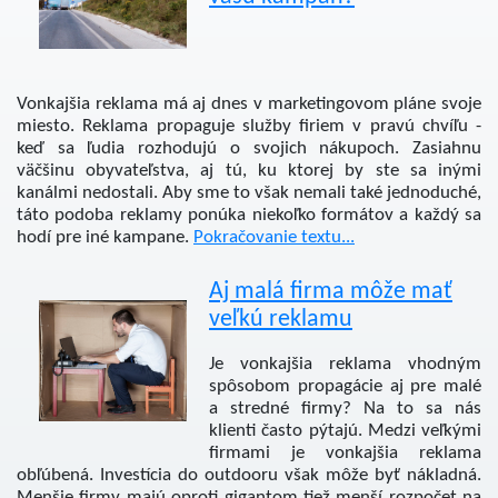
Vonkajšia reklama má aj dnes v marketingovom pláne svoje
miesto. Reklama propaguje služby firiem v pravú chvíľu -
keď sa ľudia rozhodujú o svojich nákupoch. Zasiahnu
väčšinu obyvateľstva, aj tú, ku ktorej by ste sa inými
kanálmi nedostali. Aby sme to však nemali také jednoduché,
táto podoba reklamy ponúka niekoľko formátov a každý sa
hodí pre iné kampane.
Pokračovanie textu...
Aj malá firma môže mať
veľkú reklamu
Je vonkajšia reklama vhodným
spôsobom propagácie aj pre malé
a stredné firmy? Na to sa nás
klienti často pýtajú. Medzi veľkými
firmami je vonkajšia reklama
obľúbená. Investícia do outdooru však môže byť nákladná.
Menšie firmy majú oproti gigantom tiež menší rozpočet na