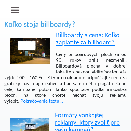
Koľko stoja billboardy?
Billboardy a cena: Koľko
zaplatíte za billboard?
Ceny billboardových plôch sa od
90. rokov príliš nezmenili.
Billboardová plocha v dobrej
lokalite s peknou viditeľnosťou vás
vyjde 100 – 160 Eur. K týmto nákladom pripočítajte cenu za
grafický návrh aj kreatívu a tlač samotného plagátu. Cenu
celej kampane potom ľahko spočítate podľa množstva
plôch, na ktoré chcete nechať svoju reklamu
vylepiť.
Pokračovanie textu...
Formáty vonkajšej
reklamy: ktorý zvoliť pre
vašu kampaň?