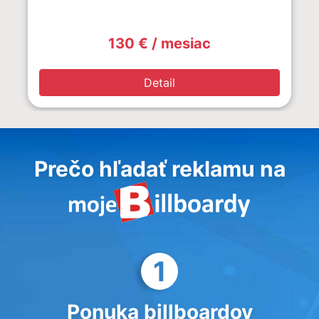
130 € / mesiac
Detail
Prečo hľadať reklamu na
1
Ponuka billboardov