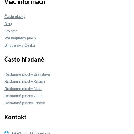
Viac informácií
Časté otázky
Blog
Kto sme
Pre majiteľov plôch
Billboardy v Česku
Často hľadané
Reklamné plochy Bratislava
Reklamné plochy Košice
Reklamné plochy Nitra
Reklamné plochy Žilina
Reklamné plochy Trnava
Kontakt
info@mojeBillboardy.sk