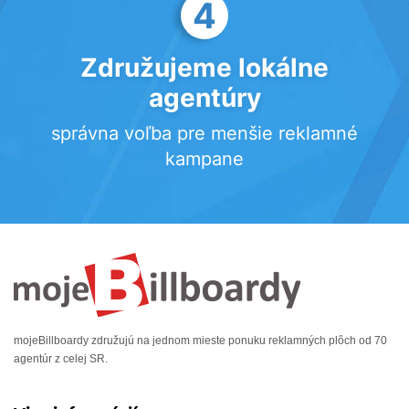
4
Združujeme lokálne
agentúry
správna voľba pre menšie reklamné
kampane
mojeBillboardy združujú na jednom mieste ponuku reklamných plôch od 70
agentúr z celej SR.