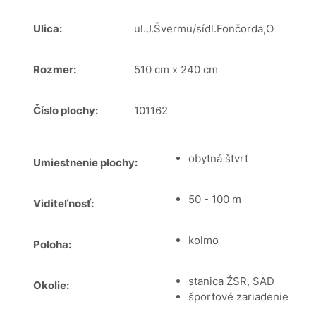
Ulica:
ul.J.Švermu/sídl.Fončorda,O
Rozmer:
510 cm x 240 cm
Číslo plochy:
101162
obytná štvrť
Umiestnenie plochy:
50 - 100 m
Viditeľnosť:
kolmo
Poloha:
stanica ŽSR, SAD
Okolie:
športové zariadenie