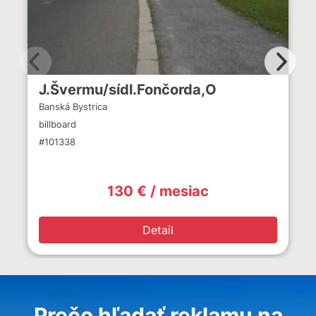
J.Švermu/sídl.Fončorda,O
Banská Bystrica
billboard
#101338
130 € / mesiac
Detail
Prečo hľadať reklamu na