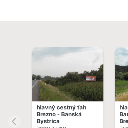
hlavný cestný ťah
hl
Brezno - Banská
Ba
Bystrica
Br