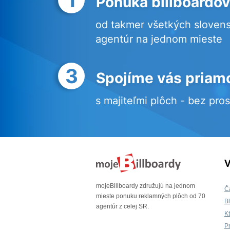
Ponuka billboardov
od takmer všetkých sloven
agentúr na jednom mieste
3
Spojíme vás priam
s majiteľmi plôch - bez pro
V
mojeBillboardy združujú na jednom
Č
mieste ponuku reklamných plôch od 70
B
agentúr z celej SR.
K
P