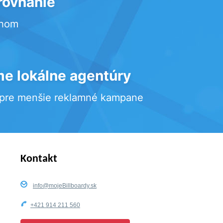
rovnanie
rhom
e lokálne agentúry
 pre menšie reklamné kampane
Kontakt
info@mojeBillboardy.sk
+421 914 211 560