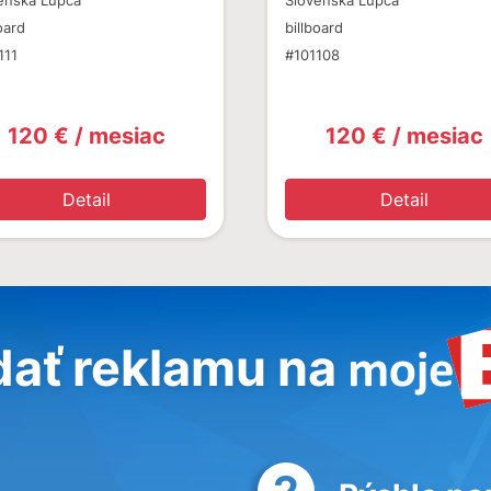
enská Ľupča
Slovenská Ľupča
oard
billboard
111
#101108
120 € / mesiac
120 € / mesiac
Detail
Detail
dať reklamu na
2