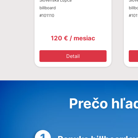
Slovenská Ľupča
Slov
billboard
billb
#101110
#101
120 € / mesiac
Detail
Prečo hľa
1