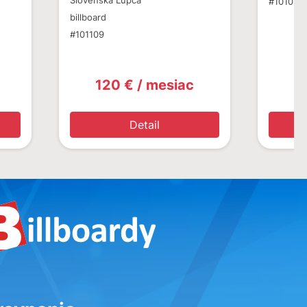
Slovenská Ľupča
#101020
billboard
#101109
120 € / mesiac
1
Detail