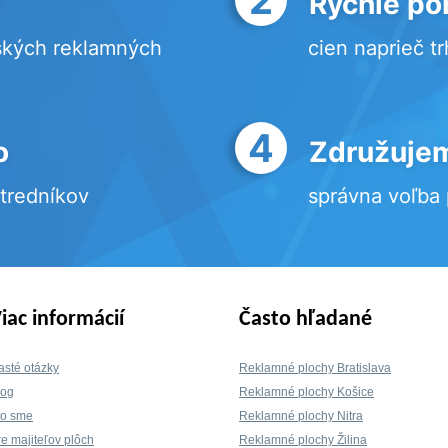
Rýchle po
ských reklamných
cien naprieč t
4
o
Združujem
stredníkov
správna voľba
iac informácií
Často hľadané
asté otázky
Reklamné plochy Bratislava
log
Reklamné plochy Košice
to sme
Reklamné plochy Nitra
re majiteľov plôch
Reklamné plochy Žilina