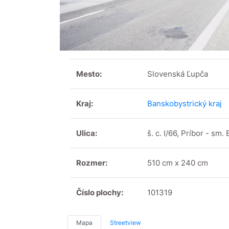
Mesto:
Slovenská Ľupča
Kraj:
Banskobystrický kraj
Ulica:
š. c. I/66, Príbor - sm. 
Rozmer:
510 cm x 240 cm
Číslo plochy:
101319
Mapa
Streetview