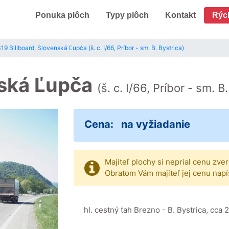
Ponuka plôch
Typy plôch
Kontakt
Rýc
19 Billboard, Slovenská Ľupča (š. c. I/66, Príbor - sm. B. Bystrica)
nská Ľupča
(š. c. I/66, Príbor - sm. B
Cena:
na vyžiadanie
Majiteľ plochy si neprial cenu zve
Obratom Vám majiteľ jej cenu napí
hl. cestný ťah Brezno - B. Bystrica, cca 