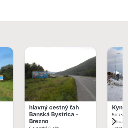
hlavný cestný ťah
Kynce
Banská Bystrica -
Banská B
Brezno
billboard