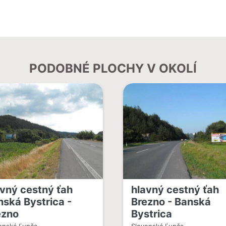
PODOBNÉ PLOCHY V OKOLÍ
avný cestný ťah
hlavný cestný ťah
nská Bystrica -
Brezno - Banská
ezno
Bystrica