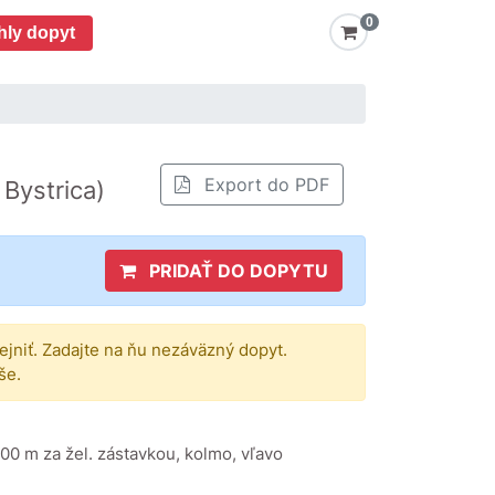
0
hly dopyt
Export do PDF
. Bystrica)
PRIDAŤ DO DOPYTU
rejniť. Zadajte na ňu nezáväzný dopyt.
še.
200 m za žel. zástavkou, kolmo, vľavo