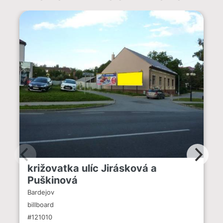
križovatka ulíc Jirásková a
Puškinová
Bardejov
billboard
#121010