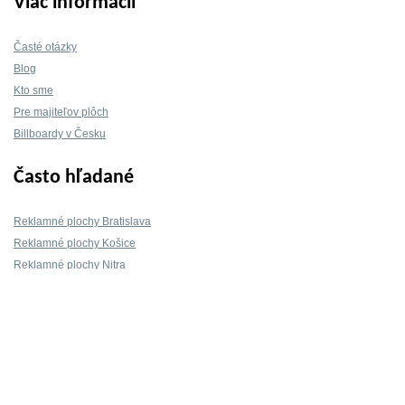
Viac informácií
Časté otázky
Blog
Kto sme
Pre majiteľov plôch
Billboardy v Česku
Často hľadané
Reklamné plochy Bratislava
Reklamné plochy Košice
Reklamné plochy Nitra
Reklamné plochy Žilina
Reklamné plochy Trnava
Kontakt
info@mojeBillboardy.sk