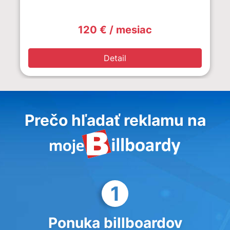
120 € / mesiac
Detail
Prečo hľadať reklamu na
1
Ponuka billboardov