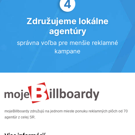
4
Združujeme lokálne
agentúry
správna voľba pre menšie reklamné
kampane
mojeBillboardy združujú na jednom mieste ponuku reklamných plôch od 70
agentúr z celej SR.