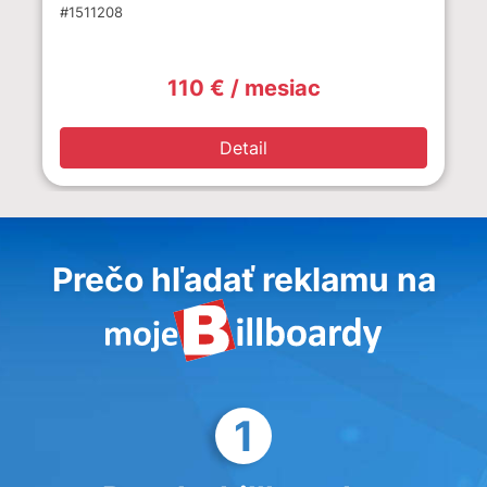
#1511208
110 € / mesiac
Detail
Prečo hľadať reklamu na
1