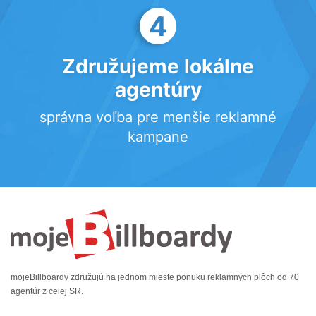
4
Združujeme lokálne
agentúry
správna voľba pre menšie reklamné
kampane
mojeBillboardy združujú na jednom mieste ponuku reklamných plôch od 70
agentúr z celej SR.