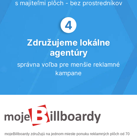
s majiteľmi plôch - bez prostredníkov
4
Združujeme lokálne
agentúry
správna voľba pre menšie reklamné
kampane
mojeBillboardy združujú na jednom mieste ponuku reklamných plôch od 70