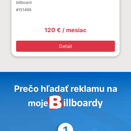
billboard
#151499
120 € / mesiac
Detail
Prečo hľadať reklamu na
1