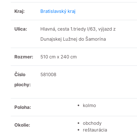
Kraj:
Bratislavský kraj
Ulica:
Hlavná, cesta 1.triedy I/63, výjazd z
Dunajskej Lužnej do Šamorína
Rozmer:
510 cm x 240 cm
Číslo
581008
plochy:
kolmo
Poloha:
obchody
Okolie:
reštaurácia