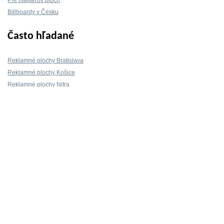
Pre majiteľov plôch
Billboardy v Česku
Často hľadané
Reklamné plochy Bratislava
Reklamné plochy Košice
Reklamné plochy Nitra
Reklamné plochy Žilina
Reklamné plochy Trnava
Kontakt
info@mojeBillboardy.sk
+421 914 211 560
Kontakty
© 2011-2026 | Project promotion s.r.o. |
Tvorba webových stránok iD-SIGN