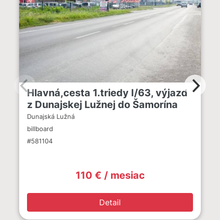
Hlavná,cesta 1.triedy I/63, výjazd
z Dunajskej Lužnej do Šamorína
Dunajská Lužná
billboard
#581104
110 € / mesiac
Detail