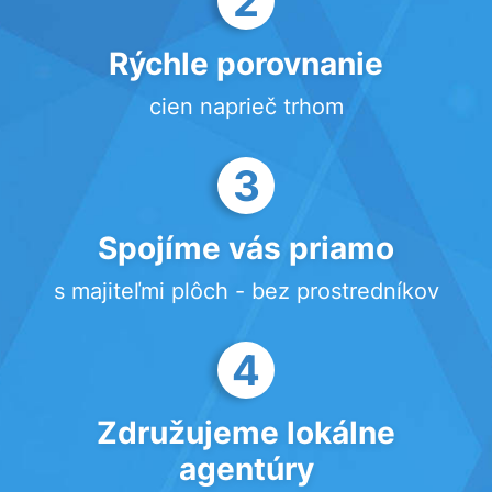
2
Rýchle porovnanie
cien naprieč trhom
3
Spojíme vás priamo
s majiteľmi plôch - bez prostredníkov
4
Združujeme lokálne
agentúry