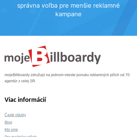
správna voľba pre menšie reklamné
kampane
mojeBillboardy združujú na jednom mieste ponuku reklamných plôch od 70
agentúr z celej SR.
Viac informácií
Časté otázky
Blog
Kto sme