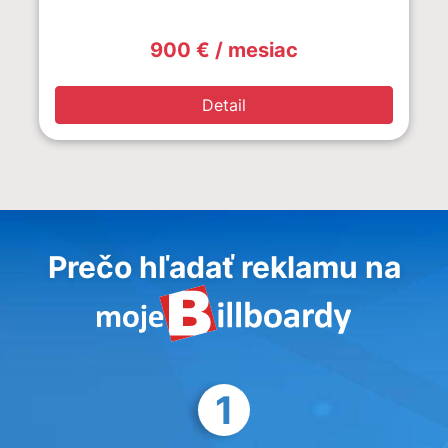
900 € / mesiac
Detail
Prečo hľadať reklamu na
1