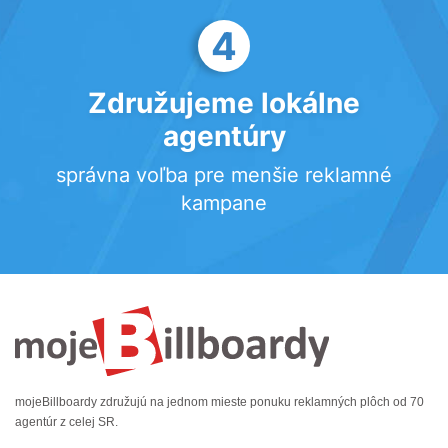
4
Združujeme lokálne
agentúry
správna voľba pre menšie reklamné
kampane
mojeBillboardy združujú na jednom mieste ponuku reklamných plôch od 70
agentúr z celej SR.