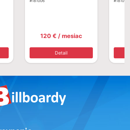
#181006
#181005
120 € / mesiac
1
Detail