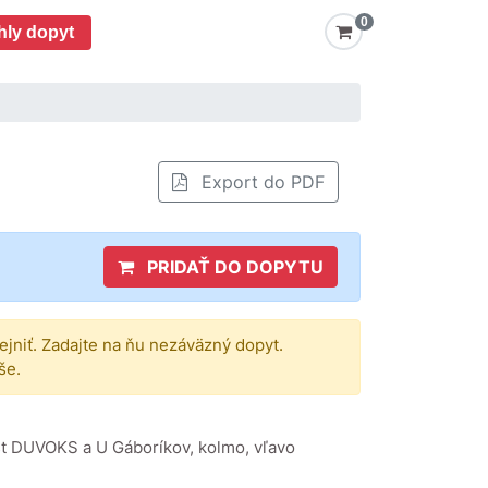
0
hly dopyt
Export do PDF
PRIDAŤ DO DOPYTU
rejniť. Zadajte na ňu nezáväzný dopyt.
še.
st DUVOKS a U Gáboríkov, kolmo, vľavo