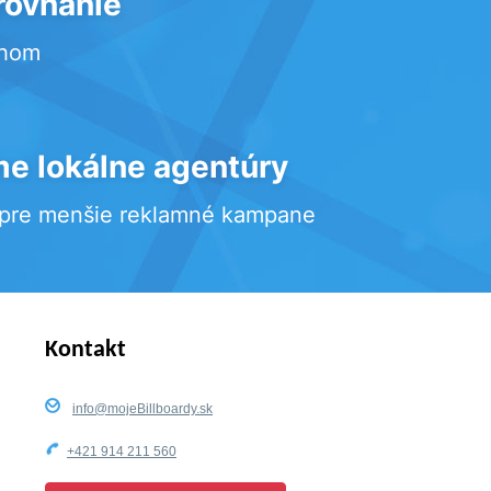
rovnanie
rhom
e lokálne agentúry
 pre menšie reklamné kampane
Kontakt
info@mojeBillboardy.sk
+421 914 211 560