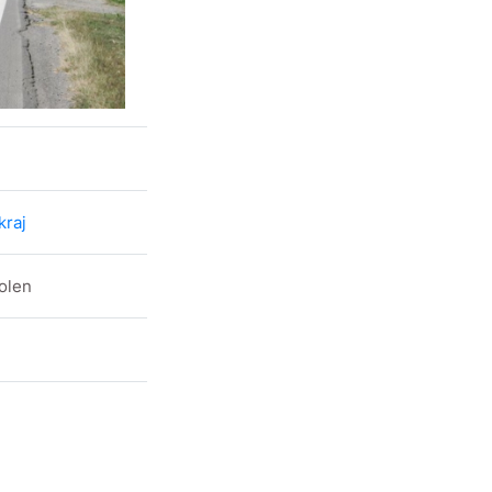
kraj
volen