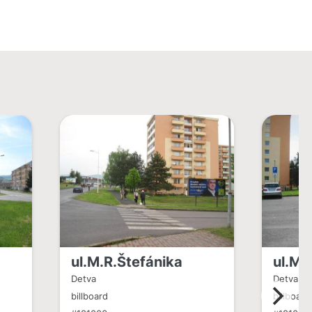
ul.M.R.Štefánika
ul.M.
Detva
Detva
billboard
billboard