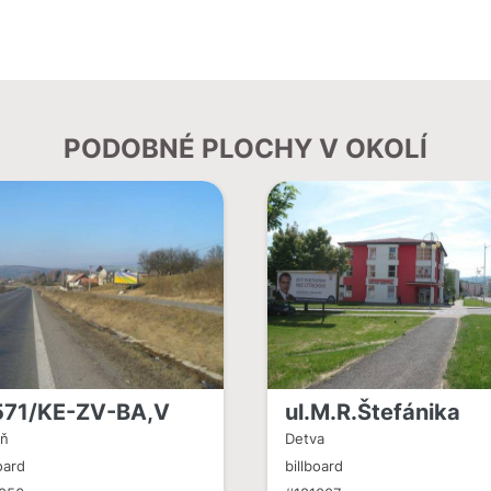
PODOBNÉ PLOCHY V OKOLÍ
571/KE-ZV-BA,V
ul.M.R.Štefánika
áň
Detva
oard
billboard