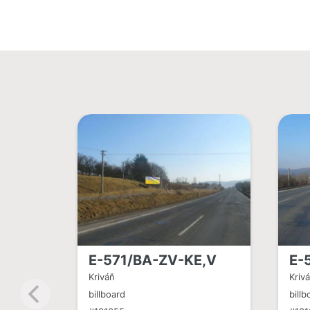
E-571/BA-ZV-KE,V
E-
Kriváň
Kriv
billboard
billb