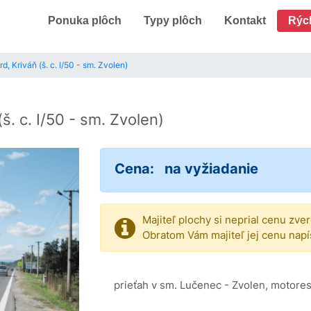
Ponuka plôch
Typy plôch
Kontakt
Rýc
d, Kriváň (š. c. I/50 - sm. Zvolen)
(š. c. I/50 - sm. Zvolen)
Cena:
na vyžiadanie
Majiteľ plochy si neprial cenu zve
Obratom Vám majiteľ jej cenu napí
prieťah v sm. Lučenec - Zvolen, motore