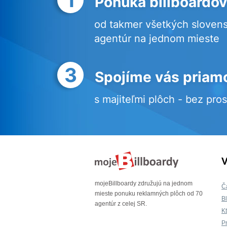
Ponuka billboardov
od takmer všetkých sloven
agentúr na jednom mieste
3
Spojíme vás priam
s majiteľmi plôch - bez pro
V
mojeBillboardy združujú na jednom
Č
mieste ponuku reklamných plôch od 70
B
agentúr z celej SR.
K
P