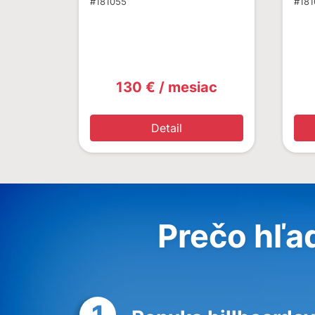
#181055
#181
130 € / mesiac
Detail
Prečo hľa
1