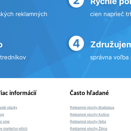
Rýchle po
ských reklamných
cien naprieč t
4
o
Združujem
stredníkov
správna voľba
iac informácií
Často hľadané
asté otázky
Reklamné plochy Bratislava
log
Reklamné plochy Košice
to sme
Reklamné plochy Nitra
re majiteľov plôch
Reklamné plochy Žilina