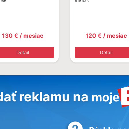
056
#181007
130 € / mesiac
120 € / mesiac
Detail
Detail
dať reklamu na
2