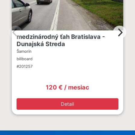
medzinárodný ťah Bratislava -
Dunajská Streda
Šamorín
billboard
#201257
120 € / mesiac
Detail