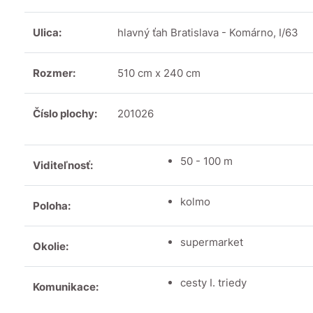
Ulica:
hlavný ťah Bratislava - Komárno, I/63
Rozmer:
510 cm x 240 cm
Číslo plochy:
201026
50 - 100 m
Viditeľnosť:
kolmo
Poloha:
supermarket
Okolie:
cesty I. triedy
Komunikace: