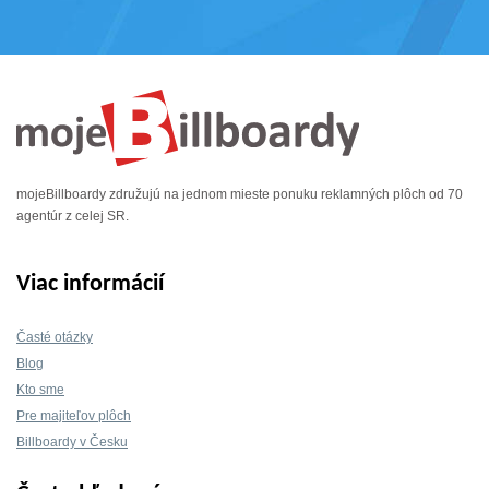
mojeBillboardy združujú na jednom mieste ponuku reklamných plôch od 70
agentúr z celej SR.
Viac informácií
Časté otázky
Blog
Kto sme
Pre majiteľov plôch
Billboardy v Česku