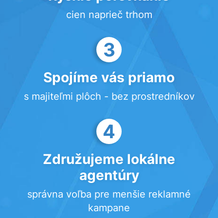
cien naprieč trhom
3
Spojíme vás priamo
s majiteľmi plôch - bez prostredníkov
4
Združujeme lokálne
agentúry
správna voľba pre menšie reklamné
kampane