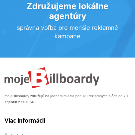
Združujeme lokálne
agentúry
správna voľba pre menšie reklamné
kampane
mojeBillboardy združujú na jednom mieste ponuku reklamných plôch od 70
agentúr z celej SR.
Viac informácií