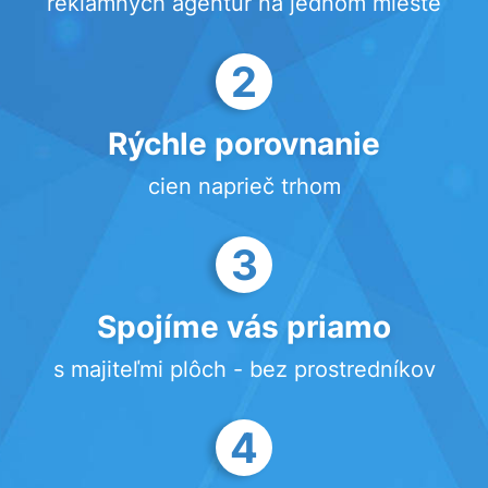
reklamných agentúr na jednom mieste
2
Rýchle porovnanie
cien naprieč trhom
3
Spojíme vás priamo
s majiteľmi plôch - bez prostredníkov
4