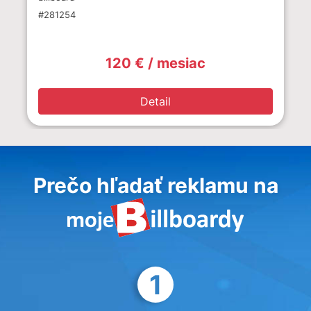
#281254
120 € / mesiac
Detail
Prečo hľadať reklamu na
1