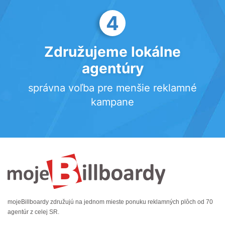
4
Združujeme lokálne
agentúry
správna voľba pre menšie reklamné
kampane
mojeBillboardy združujú na jednom mieste ponuku reklamných plôch od 70
agentúr z celej SR.