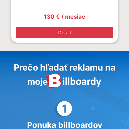
130 € / mesiac
Detail
Prečo hľadať reklamu na
1
Ponuka billboardov