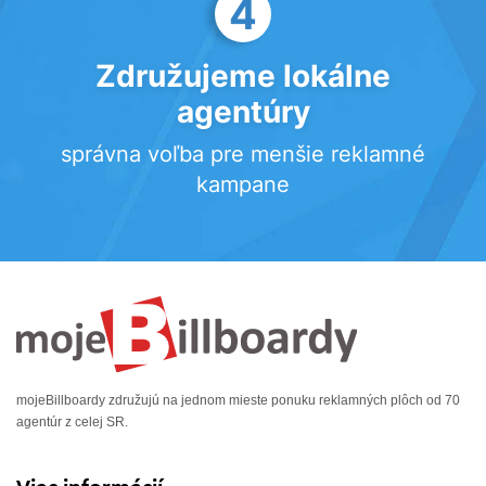
4
Združujeme lokálne
agentúry
správna voľba pre menšie reklamné
kampane
mojeBillboardy združujú na jednom mieste ponuku reklamných plôch od 70
agentúr z celej SR.