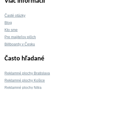
Viac informácií
Časté otázky
Blog
Kto sme
Pre majiteľov plôch
Billboardy v Česku
Často hľadané
Reklamné plochy Bratislava
Reklamné plochy Košice
Reklamné plochy Nitra
Reklamné plochy Žilina
Reklamné plochy Trnava
Kontakt
info@mojeBillboardy.sk