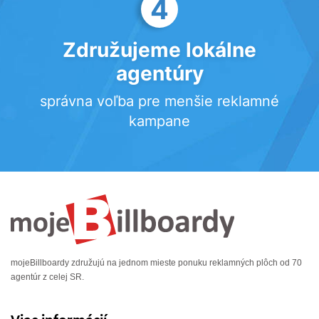
4
Združujeme lokálne
agentúry
správna voľba pre menšie reklamné
kampane
mojeBillboardy združujú na jednom mieste ponuku reklamných plôch od 70
agentúr z celej SR.