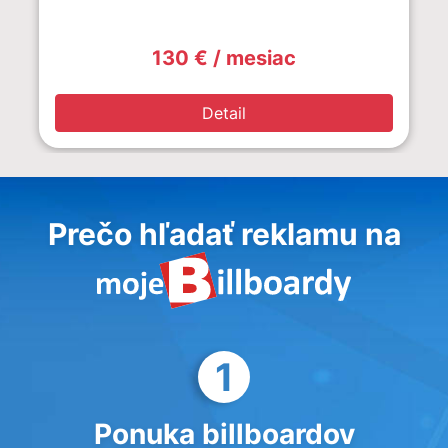
130 € / mesiac
Detail
Prečo hľadať reklamu na
1
Ponuka billboardov