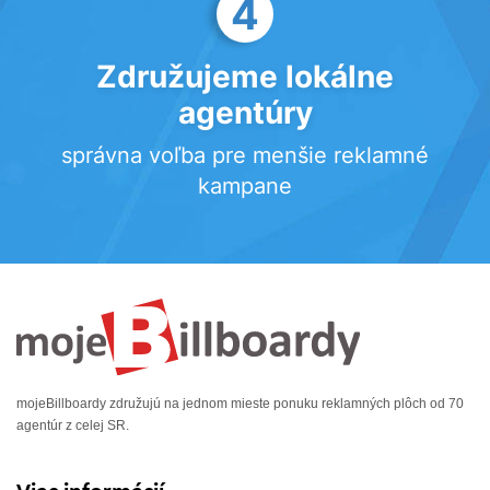
4
Združujeme lokálne
agentúry
správna voľba pre menšie reklamné
kampane
mojeBillboardy združujú na jednom mieste ponuku reklamných plôch od 70
agentúr z celej SR.