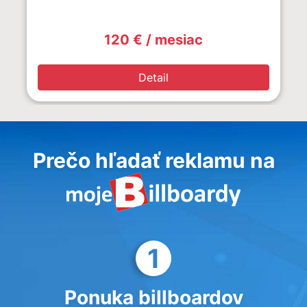
120 € / mesiac
Detail
Prečo hľadať reklamu na
1
Ponuka billboardov