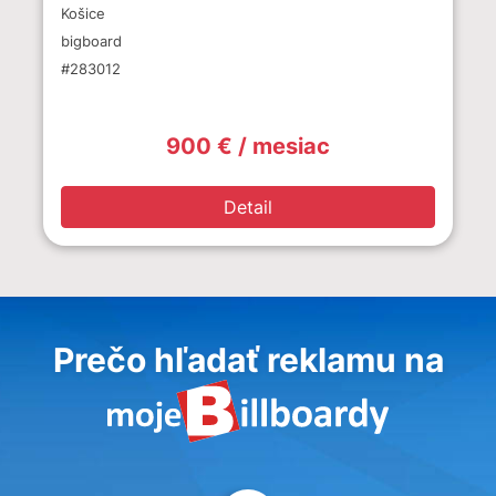
Košice
bigboard
#283012
900 € / mesiac
Detail
Prečo hľadať reklamu na