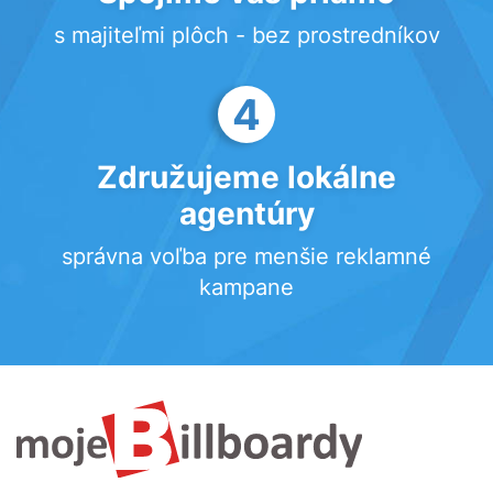
s majiteľmi plôch - bez prostredníkov
4
Združujeme lokálne
agentúry
správna voľba pre menšie reklamné
kampane