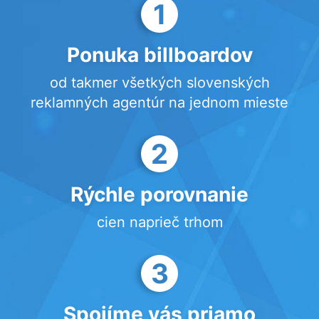
1
Ponuka billboardov
od takmer všetkých slovenských
reklamných agentúr na jednom mieste
2
Rýchle porovnanie
cien naprieč trhom
3
Spojíme vás priamo