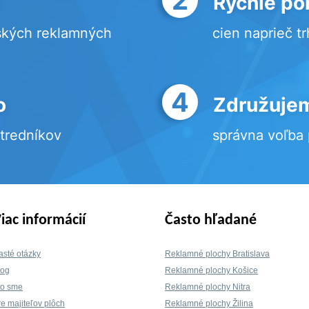
Rýchle po
ských reklamných
cien naprieč t
4
o
Združujem
stredníkov
správna voľba
iac informácií
Často hľadané
asté otázky
Reklamné plochy Bratislava
log
Reklamné plochy Košice
to sme
Reklamné plochy Nitra
re majiteľov plôch
Reklamné plochy Žilina