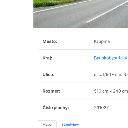
Mesto:
Krupina
Kraj:
Banskobystrický 
Ulica:
š. c. I/66 - sm. Š
Rozmer:
510 cm x 240 cm
Číslo plochy:
291027
Mapa
Streetview