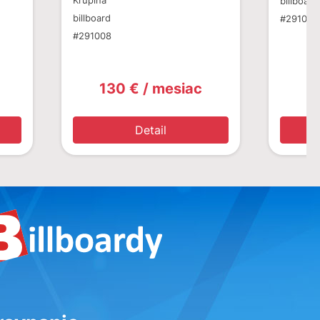
Krupina
billboard
billboard
#291020
#291008
130 € / mesiac
1
Detail