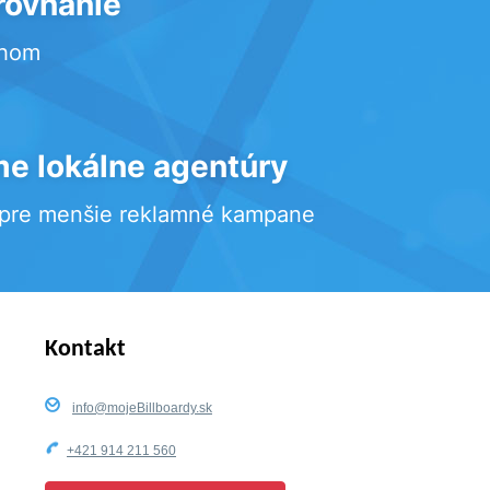
rovnanie
rhom
e lokálne agentúry
 pre menšie reklamné kampane
Kontakt
info@mojeBillboardy.sk
+421 914 211 560