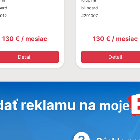
ina
Krupina
oard
billboard
012
#291007
130 € / mesiac
130 € / mesiac
Detail
Detail
dať reklamu na
2