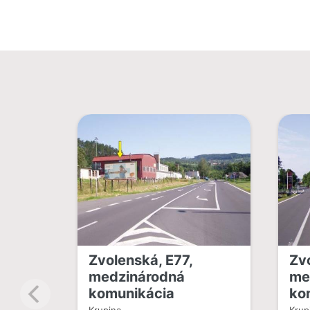
Zvolenská, E77,
Zv
medzinárodná
me
komunikácia
ko