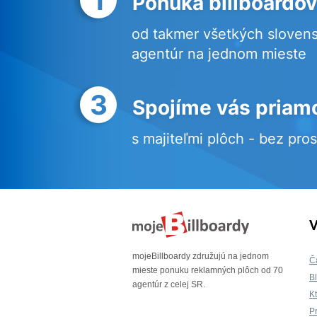
Ponuka billboardov
od takmer všetkých sloven
agentúr na jednom mieste
3
Spojíme vás priam
s majiteľmi plôch - bez pro
V
mojeBillboardy združujú na jednom
Č
mieste ponuku reklamných plôch od 70
B
agentúr z celej SR.
K
P