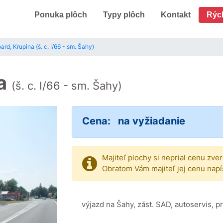
Ponuka plôch
Typy plôch
Kontakt
Rýc
ard, Krupina (š. c. I/66 - sm. Šahy)
na
(š. c. I/66 - sm. Šahy)
Cena:
na vyžiadanie
Majiteľ plochy si neprial cenu zve
Obratom Vám majiteľ jej cenu napí
výjazd na Šahy, zást. SAD, autoservis, 