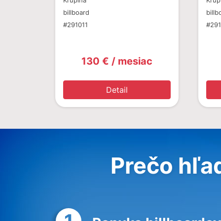
Krupina
Krup
billboard
billb
#291011
#291
130 € / mesiac
Detail
Prečo hľa
1