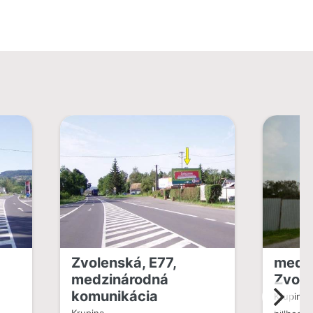
Zvolenská, E77,
medzi
medzinárodná
Zvole
komunikácia
Krupina