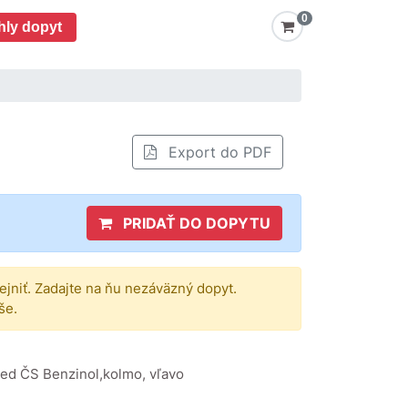
0
hly dopyt
Export do PDF
PRIDAŤ DO DOPYTU
rejniť. Zadajte na ňu nezáväzný dopyt.
še.
pred ČS Benzinol,kolmo, vľavo