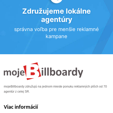
Združujeme lokálne
agentúry
správna voľba pre menšie reklamné
kampane
mojeBillboardy združujú na jednom mieste ponuku reklamných plôch od 70
agentúr z celej SR.
Viac informácií