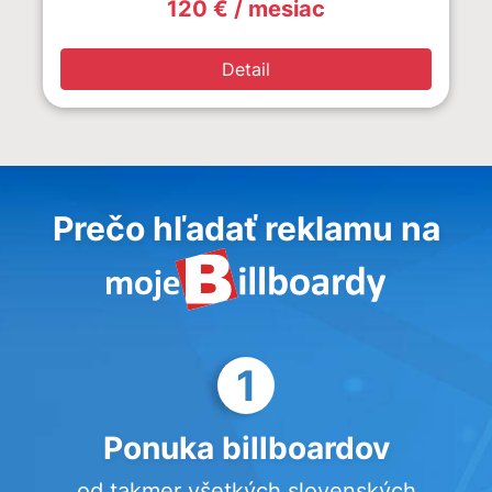
120 € / mesiac
Detail
Prečo hľadať reklamu na
1
Ponuka billboardov
od takmer všetkých slovenských