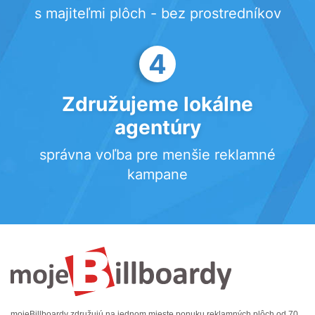
s majiteľmi plôch - bez prostredníkov
4
Združujeme lokálne
agentúry
správna voľba pre menšie reklamné
kampane
mojeBillboardy združujú na jednom mieste ponuku reklamných plôch od 70