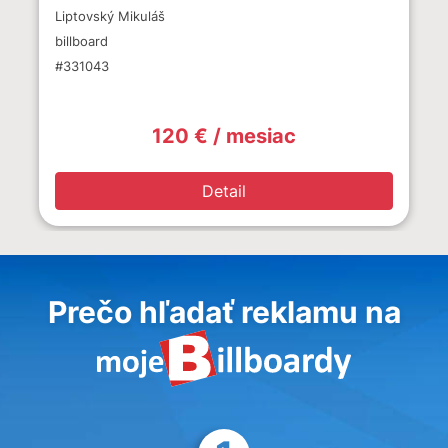
Liptovský Mikuláš
billboard
#331043
120 € / mesiac
Detail
Prečo hľadať reklamu na