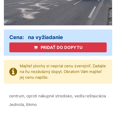
Cena:
na vyžiadanie
PRIDAŤ DO DOPYTU
Majiteľ plochy si neprial cenu zverejniť. Zadajte
na ňu nezáväzný dopyt. Obratom Vám majiteľ
jej cenu napíše.
centrum, oproti nákupné stredisko, vedľa reštaurácia
Jednota, šikmo