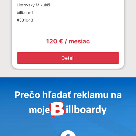
Liptovský Mikuláš
billboard
#331043
120 € / mesiac
Detail
Prečo hľadať reklamu na