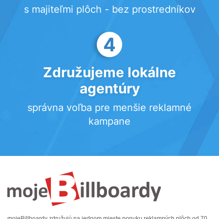
s majiteľmi plôch - bez prostredníkov
4
Združujeme lokálne
agentúry
správna voľba pre menšie reklamné
kampane
mojeBillboardy združujú na jednom mieste ponuku reklamných plôch od 70