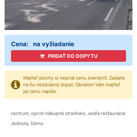
Cena:
na vyžiadanie
PRIDAŤ DO DOPYTU
Majiteľ plochy si neprial cenu zverejniť. Zadajte
na ňu nezáväzný dopyt. Obratom Vám majiteľ
jej cenu napíše.
centrum, oproti nákupné stredisko, vedľa reštaurácia
Jednota, šikmo