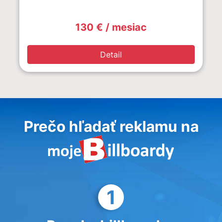
130 € / mesiac
Detail
Prečo hľadať reklamu na
1