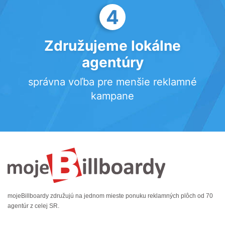
4
Združujeme lokálne
agentúry
správna voľba pre menšie reklamné
kampane
mojeBillboardy združujú na jednom mieste ponuku reklamných plôch od 70
agentúr z celej SR.