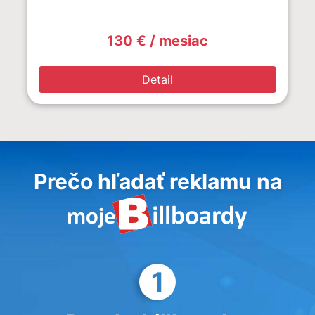
130 € / mesiac
Detail
Prečo hľadať reklamu na
1