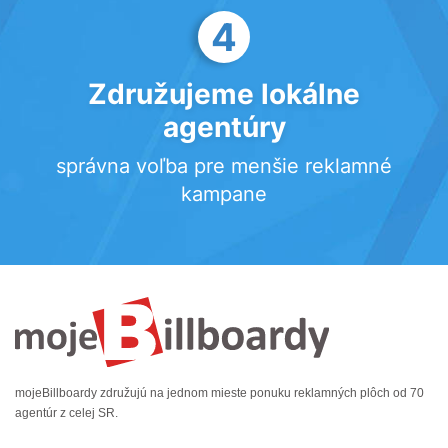
4
Združujeme lokálne
agentúry
správna voľba pre menšie reklamné
kampane
mojeBillboardy združujú na jednom mieste ponuku reklamných plôch od 70
agentúr z celej SR.