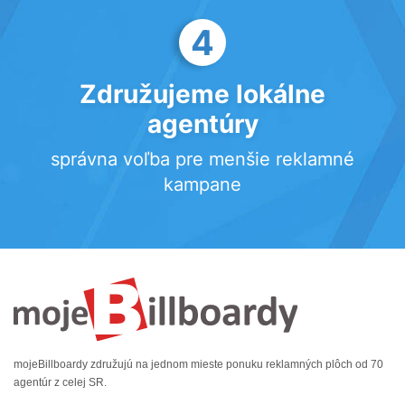
4
Združujeme lokálne
agentúry
správna voľba pre menšie reklamné
kampane
mojeBillboardy združujú na jednom mieste ponuku reklamných plôch od 70
agentúr z celej SR.