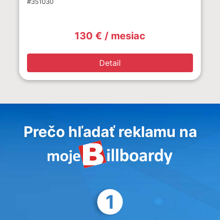
#351030
130 € / mesiac
Detail
Prečo hľadať reklamu na
1