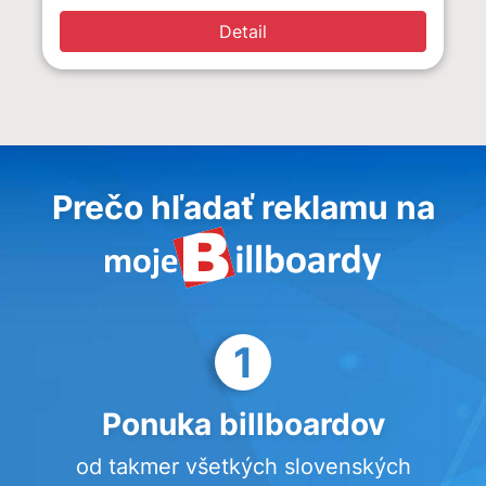
Detail
Prečo hľadať reklamu na
1
Ponuka billboardov
od takmer všetkých slovenských