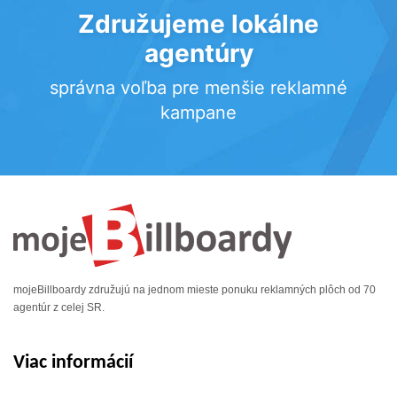
Združujeme lokálne
agentúry
správna voľba pre menšie reklamné
kampane
mojeBillboardy združujú na jednom mieste ponuku reklamných plôch od 70
agentúr z celej SR.
Viac informácií