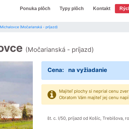
Ponuka plôch
Typy plôch
Kontakt
Rýc
 Michalovce (Močarianská - príjazd)
lovce
(Močarianská - príjazd)
Cena:
na vyžiadanie
Majiteľ plochy si neprial cenu zve
Obratom Vám majiteľ jej cenu napí
št. c. I/50, príjazd od Košíc, Trebišova,