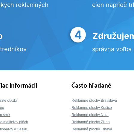
ských reklamných
cien naprieč t
4
o
Združujem
stredníkov
správna voľba
iac informácií
Často hľadané
asté otázky
Reklamné plochy Bratislava
log
Reklamné plochy Košice
to sme
Reklamné plochy Nitra
re majiteľov plôch
Reklamné plochy Žilina
illboardy v Česku
Reklamné plochy Trnava