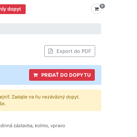
0
hly dopyt
Export do PDF
PRIDAŤ DO DOPYTU
rejniť. Zadajte na ňu nezáväzný dopyt.
še.
 rodinná zástavba, kolmo, vpravo