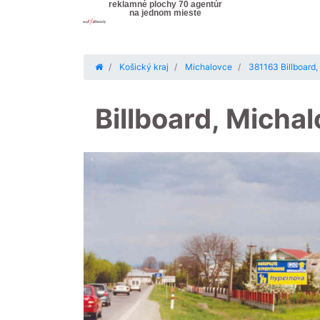
reklamné plochy 70 agentúr
na jednom mieste
Košický kraj
Michalovce
381163 Billboard,
Billboard, Micha