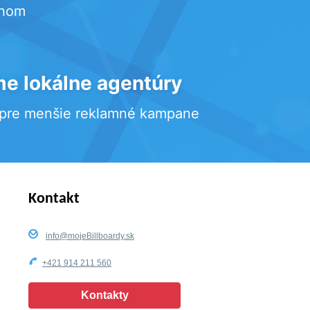
rhom
e lokálne agentúry
 pre menšie reklamné kampane
Kontakt
info@mojeBillboardy.sk
+421 914 211 560
Kontakty