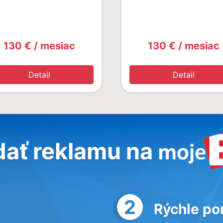
130 € / mesiac
130 € / mesiac
Detail
Detail
dať reklamu na
2
Rýchle po