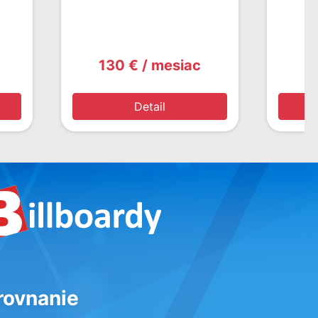
130 € / mesiac
1
Detail
rovnanie