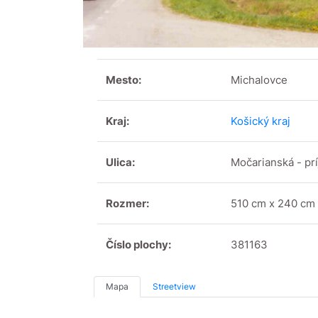
Mesto:
Michalovce
Kraj:
Košický kraj
Ulica:
Močarianská - pr
Rozmer:
510 cm x 240 cm
Číslo plochy:
381163
Mapa
Streetview