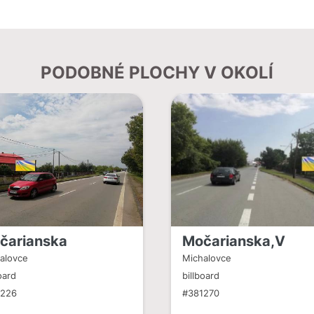
PODOBNÉ PLOCHY V OKOLÍ
čarianska
Močarianska,V
alovce
Michalovce
oard
billboard
1226
#381270