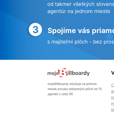
od takmer všetkých sloven
agentúr na jednom mieste
3
Spojíme vás priam
s majiteľmi plôch - bez pro
V
mojeBillboardy združujú na jednom
Č
mieste ponuku reklamných plôch od 70
B
agentúr z celej SR.
K
P
B