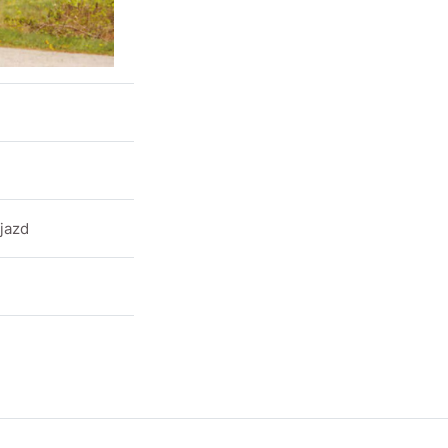
íjazd