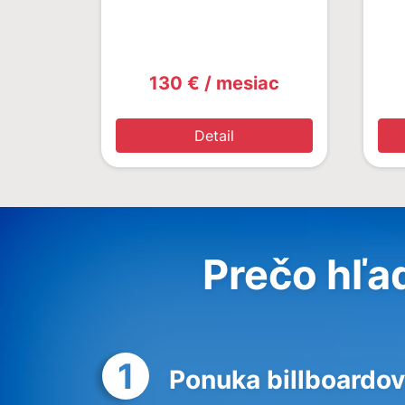
130 € / mesiac
Detail
Prečo hľa
1
Ponuka billboardov