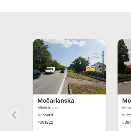
Močarianska
Mo
Michalovce
Mich
billboard
billb
#381222
#38