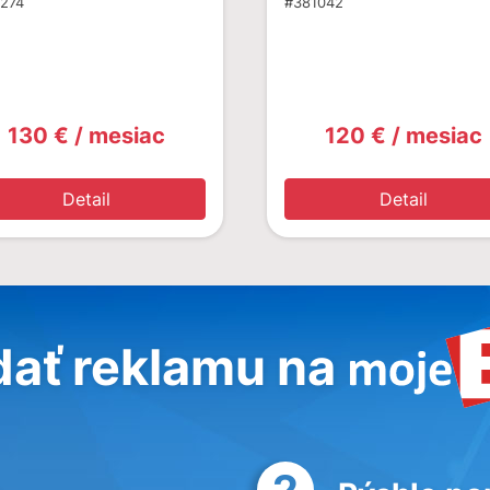
274
#381042
130 € / mesiac
120 € / mesiac
Detail
Detail
dať reklamu na
2