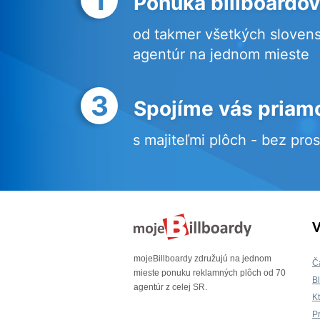
Ponuka billboardov
od takmer všetkých sloven
agentúr na jednom mieste
3
Spojíme vás priam
s majiteľmi plôch - bez pro
V
mojeBillboardy združujú na jednom
Č
mieste ponuku reklamných plôch od 70
B
agentúr z celej SR.
K
P