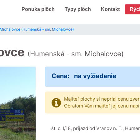
Ponuka plôch
Typy plôch
Kontakt
Rýc
, Michalovce (Humenská - sm. Michalovce)
lovce
(Humenská - sm. Michalovce)
Cena:
na vyžiadanie
Majiteľ plochy si neprial cenu zve
Obratom Vám majiteľ jej cenu napí
št. c. I/18, príjazd od Vranov n. T., Hu