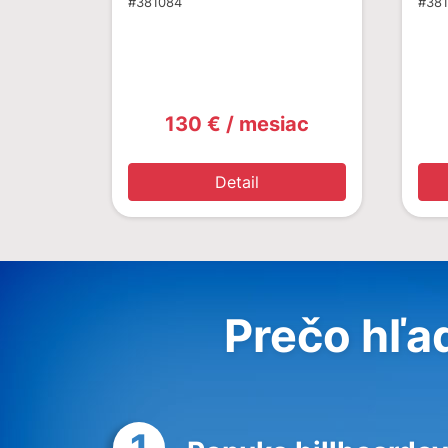
#381084
#381
130 € / mesiac
Detail
Prečo hľa
1