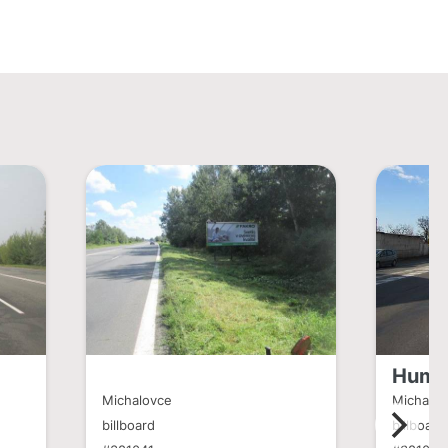
Hume
Michalovce
Michalo
billboard
billboard