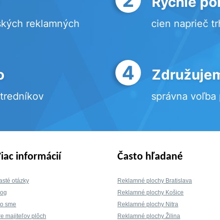
Rýchle po
ských reklamných
cien naprieč t
4
o
Združujem
stredníkov
správna voľba
iac informácií
Často hľadané
asté otázky
Reklamné plochy Bratislava
log
Reklamné plochy Košice
to sme
Reklamné plochy Nitra
re majiteľov plôch
Reklamné plochy Žilina