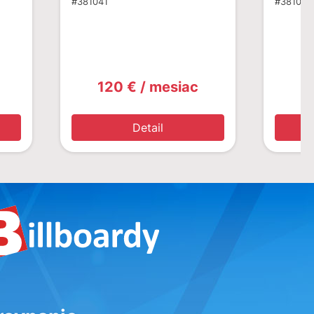
#381041
#381087
120 € / mesiac
1
Detail