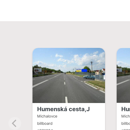
Humenská cesta,J
Hu
Michalovce
Mich
billboard
billb