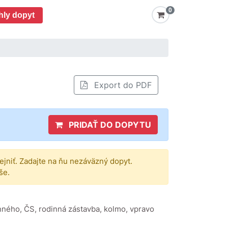
0
hly dopyt
Export do PDF
PRIDAŤ DO DOPYTU
rejniť. Zadajte na ňu nezáväzný dopyt.
še.
menného, ČS, rodinná zástavba, kolmo, vpravo