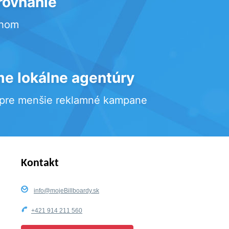
rovnanie
rhom
e lokálne agentúry
 pre menšie reklamné kampane
Kontakt
info@mojeBillboardy.sk
+421 914 211 560