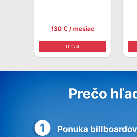
130 € / mesiac
Detail
Prečo hľa
1
Ponuka billboardov