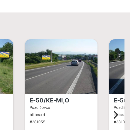
E-50/KE-MI,O
E-50
Pozdišovce
Pozdišo
billboard
billboard
#381055
#381056