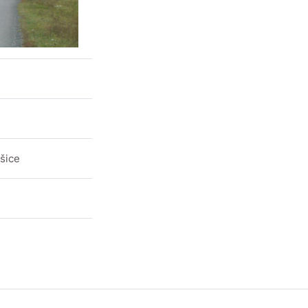
ošice