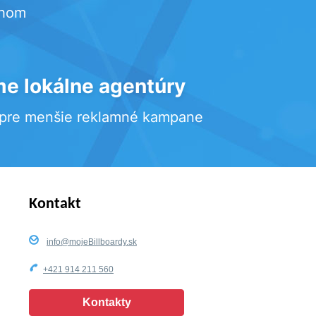
rhom
e lokálne agentúry
 pre menšie reklamné kampane
Kontakt
info@mojeBillboardy.sk
+421 914 211 560
Kontakty