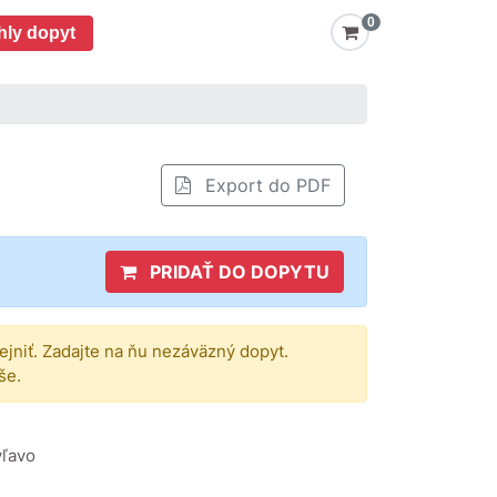
0
hly dopyt
Export do PDF
PRIDAŤ DO DOPYTU
rejniť. Zadajte na ňu nezáväzný dopyt.
še.
vľavo