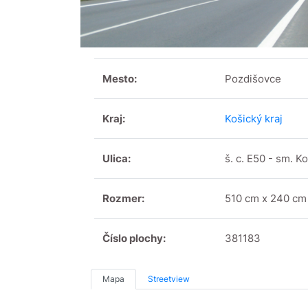
Mesto:
Pozdišovce
Kraj:
Košický kraj
Ulica:
š. c. E50 - sm. K
Rozmer:
510 cm x 240 cm
Číslo plochy:
381183
Mapa
Streetview