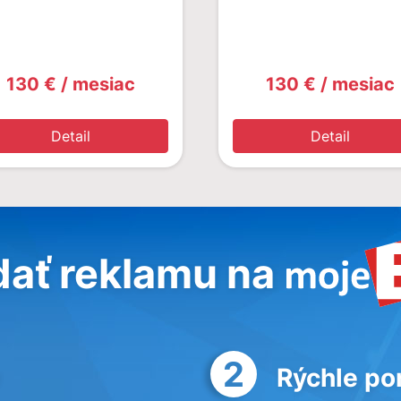
130 € / mesiac
130 € / mesiac
Detail
Detail
dať reklamu na
2
Rýchle po