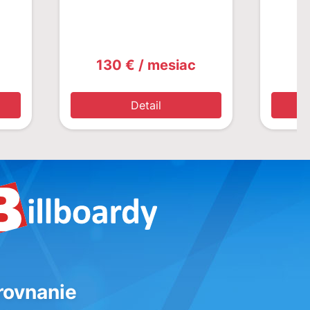
130 € / mesiac
1
Detail
rovnanie