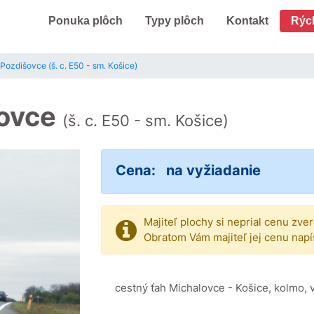
Ponuka plôch
Typy plôch
Kontakt
Rýc
 Pozdišovce (š. c. E50 - sm. Košice)
šovce
(š. c. E50 - sm. Košice)
Cena:
na vyžiadanie
Majiteľ plochy si neprial cenu zve
Obratom Vám majiteľ jej cenu napí
cestný ťah Michalovce - Košice, kolmo, 