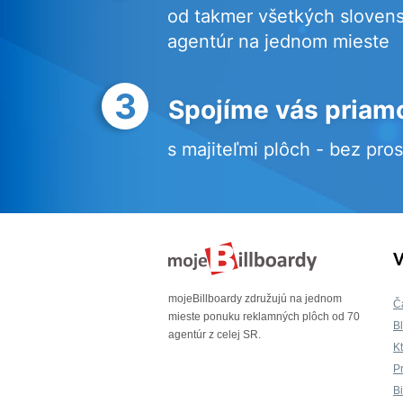
od takmer všetkých sloven
agentúr na jednom mieste
3
Spojíme vás priam
s majiteľmi plôch - bez pro
V
mojeBillboardy združujú na jednom
Č
mieste ponuku reklamných plôch od 70
B
agentúr z celej SR.
K
P
B