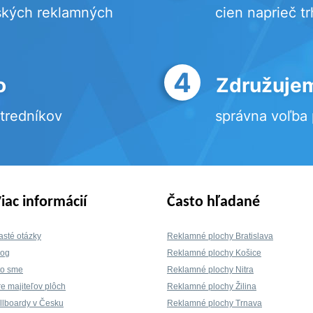
ských reklamných
cien naprieč t
4
o
Združujem
stredníkov
správna voľba
iac informácií
Často hľadané
asté otázky
Reklamné plochy Bratislava
log
Reklamné plochy Košice
to sme
Reklamné plochy Nitra
re majiteľov plôch
Reklamné plochy Žilina
illboardy v Česku
Reklamné plochy Trnava