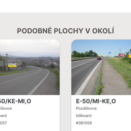
PODOBNÉ PLOCHY V OKOLÍ
50/KE-MI,O
E-50/MI-KE,O
išovce
Pozdišovce
oard
billboard
1057
#381058