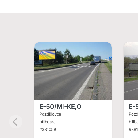
E-50/MI-KE,O
E-
Pozdišovce
Pozd
billboard
billb
#381059
#38