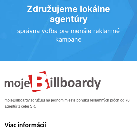
Združujeme lokálne
agentúry
správna voľba pre menšie reklamné
kampane
mojeBillboardy združujú na jednom mieste ponuku reklamných plôch od 70
agentúr z celej SR.
Viac informácií