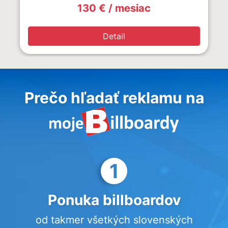
130 € / mesiac
Detail
Prečo hľadať reklamu na
1
Ponuka billboardov
od takmer všetkých slovenských