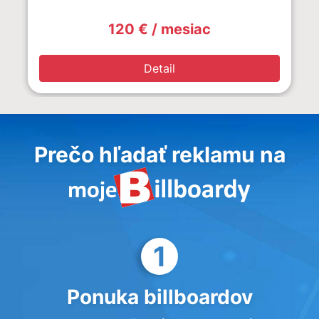
120 € / mesiac
Detail
Prečo hľadať reklamu na
1
Ponuka billboardov