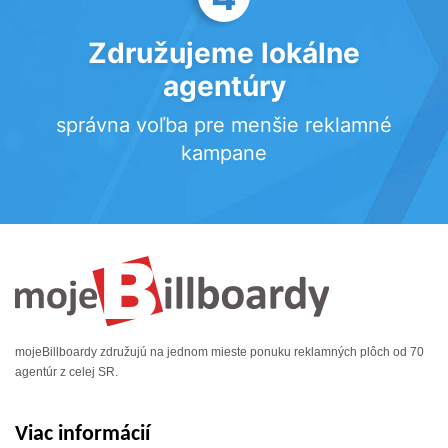
Združujeme lokálne
agentúry
správna voľba pre menšie reklamné
kampane
mojeBillboardy združujú na jednom mieste ponuku reklamných plôch od 70
agentúr z celej SR.
Viac informácií