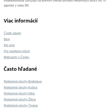
mojeBillboardy združujú na jednom mieste ponuku reklamných plôch od 70
agentúr z celej SR.
Viac informácií
Časté otázky
Blog
Kto sme
Pre majiteľov plôch
Billboardy v Česku
Často hľadané
Reklamné plochy Bratislava
Reklamné plochy Košice
Reklamné plochy Nitra
Reklamné plochy Žilina
Reklamné plochy Trnava