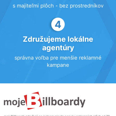
s majiteľmi plôch - bez prostredníkov
4
Združujeme lokálne
agentúry
správna voľba pre menšie reklamné
kampane