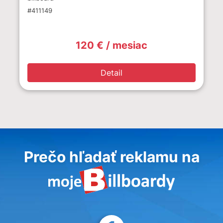
#411149
120 € / mesiac
Detail
Prečo hľadať reklamu na