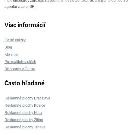
mojeBillboardy združujú na jednom mieste ponuku reklamných plôch od 70
agentúr z celej SR.
Viac informácií
Časté otázky
Blog
Kto sme
Pre majiteľov plôch
Billboardy v Česku
Často hľadané
Reklamné plochy Bratislava
Reklamné plochy Košice
Reklamné plochy Nitra
Reklamné plochy Žilina
Reklamné plochy Trnava