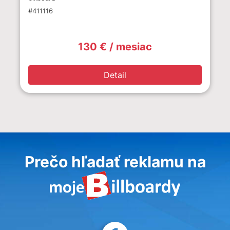
#411116
130 € / mesiac
Detail
Prečo hľadať reklamu na