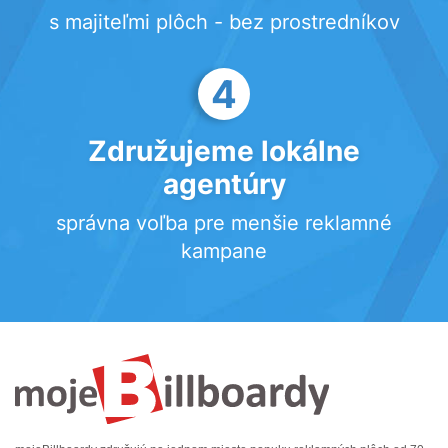
s majiteľmi plôch - bez prostredníkov
4
Združujeme lokálne
agentúry
správna voľba pre menšie reklamné
kampane