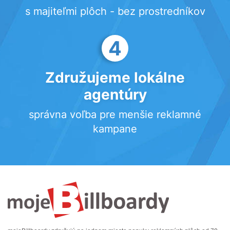
s majiteľmi plôch - bez prostredníkov
4
Združujeme lokálne
agentúry
správna voľba pre menšie reklamné
kampane