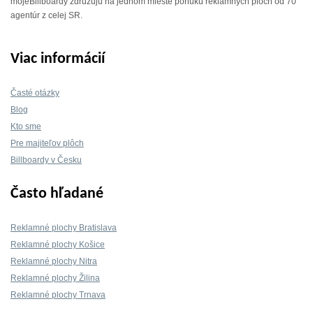
mojeBillboardy združujú na jednom mieste ponuku reklamných plôch od 70
agentúr z celej SR.
Viac informácií
Časté otázky
Blog
Kto sme
Pre majiteľov plôch
Billboardy v Česku
Často hľadané
Reklamné plochy Bratislava
Reklamné plochy Košice
Reklamné plochy Nitra
Reklamné plochy Žilina
Reklamné plochy Trnava