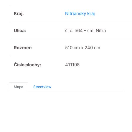
Kraj:
Nitriansky kraj
Ulica:
š. c. I/64 - sm. Nitra
Rozmer:
510 cm x 240 cm
Číslo plochy:
411198
Mapa
Streetview