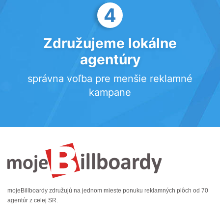
4
Združujeme lokálne
agentúry
správna voľba pre menšie reklamné
kampane
mojeBillboardy združujú na jednom mieste ponuku reklamných plôch od 70
agentúr z celej SR.