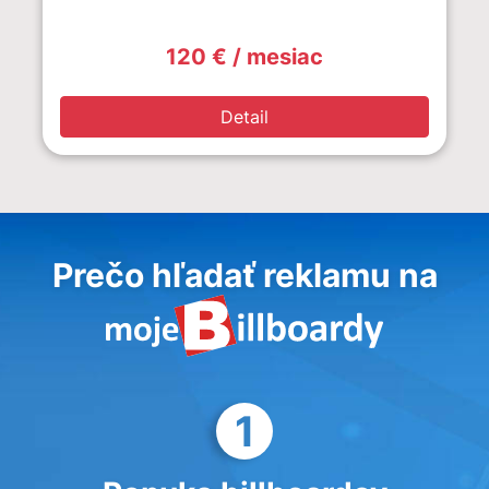
120 € / mesiac
Detail
Prečo hľadať reklamu na
1