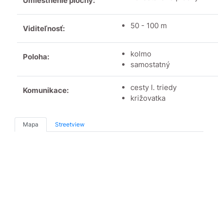
Umiestnenie plochy:
50 - 100 m
Viditeľnosť:
kolmo
Poloha:
samostatný
cesty I. triedy
Komunikace:
križovatka
Mapa
Streetview