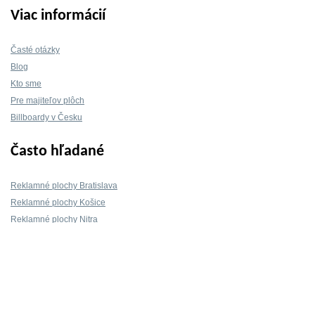
Viac informácií
Časté otázky
Blog
Kto sme
Pre majiteľov plôch
Billboardy v Česku
Často hľadané
Reklamné plochy Bratislava
Reklamné plochy Košice
Reklamné plochy Nitra
Reklamné plochy Žilina
Reklamné plochy Trnava
Kontakt