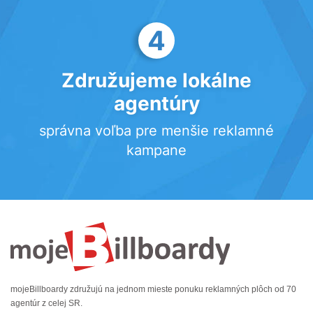
4
Združujeme lokálne
agentúry
správna voľba pre menšie reklamné
kampane
mojeBillboardy združujú na jednom mieste ponuku reklamných plôch od 70
agentúr z celej SR.