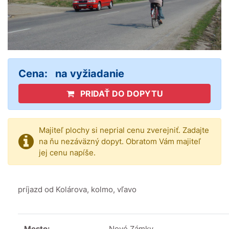
Cena:
na vyžiadanie
PRIDAŤ DO DOPYTU
Majiteľ plochy si neprial cenu zverejniť. Zadajte
na ňu nezáväzný dopyt. Obratom Vám majiteľ
jej cenu napíše.
príjazd od Kolárova, kolmo, vľavo
Mesto:
Nové Zámky