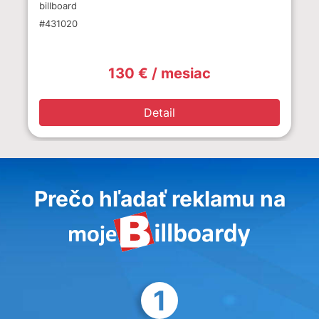
billboard
#431020
130 € / mesiac
Detail
Prečo hľadať reklamu na
1