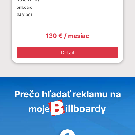
billboard
#431001
130 € / mesiac
Detail
Prečo hľadať reklamu na