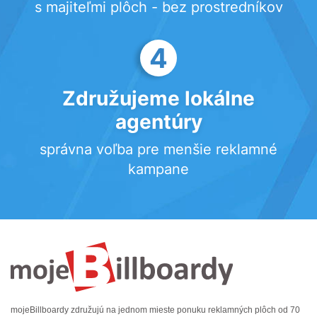
s majiteľmi plôch - bez prostredníkov
4
Združujeme lokálne
agentúry
správna voľba pre menšie reklamné
kampane
mojeBillboardy združujú na jednom mieste ponuku reklamných plôch od 70