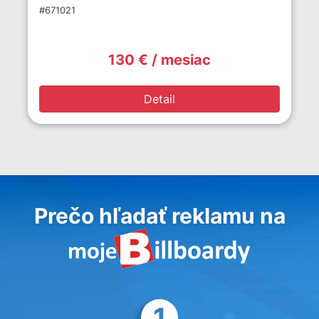
#671021
130 € / mesiac
Detail
Prečo hľadať reklamu na
1