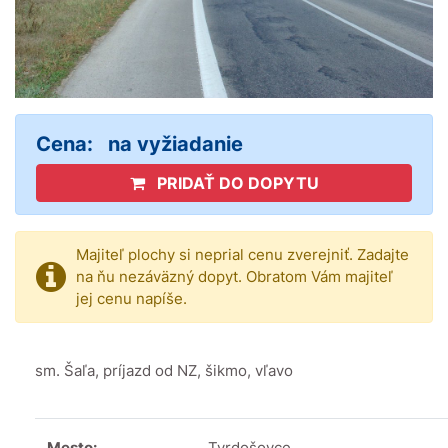
Cena:
na vyžiadanie
PRIDAŤ DO DOPYTU
Majiteľ plochy si neprial cenu zverejniť. Zadajte
na ňu nezáväzný dopyt. Obratom Vám majiteľ
jej cenu napíše.
sm. Šaľa, príjazd od NZ, šikmo, vľavo
Mesto:
Tvrdošovce