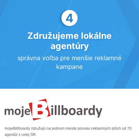
4
Združujeme lokálne
agentúry
správna voľba pre menšie reklamné
kampane
mojeBillboardy združujú na jednom mieste ponuku reklamných plôch od 70
agentúr z celej SR.