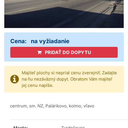
Cena:
na vyžiadanie
PRIDAŤ DO DOPYTU
Majiteľ plochy si neprial cenu zverejniť. Zadajte
na ňu nezáväzný dopyt. Obratom Vám majiteľ
jej cenu napíše.
centrum, sm. NZ, Palárikovo, kolmo, vľavo
Mesto:
Tvrdošovce