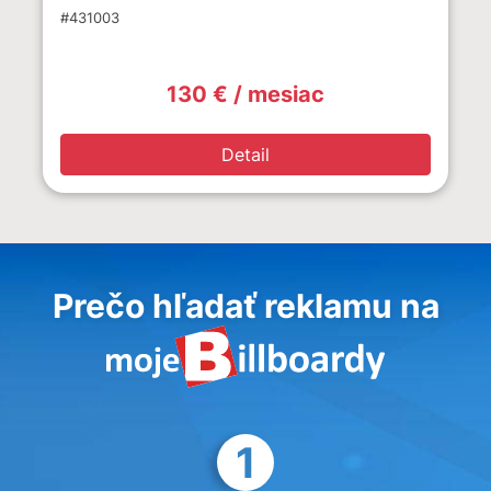
#431003
130 € / mesiac
Detail
Prečo hľadať reklamu na
1