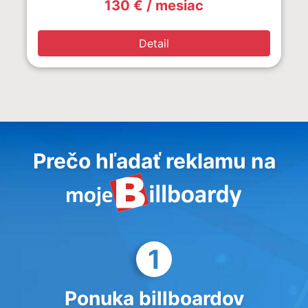
130 € / mesiac
Detail
Prečo hľadať reklamu na
1
Ponuka billboardov