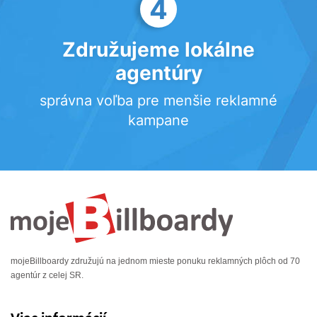
4
Združujeme lokálne
agentúry
správna voľba pre menšie reklamné
kampane
mojeBillboardy združujú na jednom mieste ponuku reklamných plôch od 70
agentúr z celej SR.