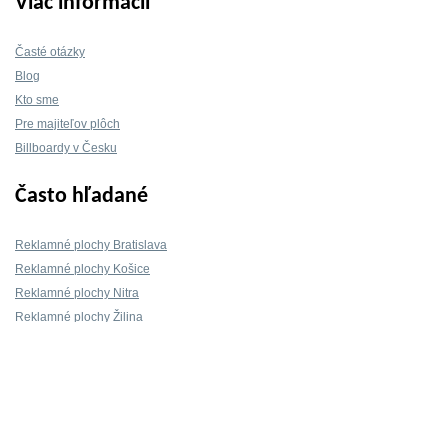
Viac informácií
Časté otázky
Blog
Kto sme
Pre majiteľov plôch
Billboardy v Česku
Často hľadané
Reklamné plochy Bratislava
Reklamné plochy Košice
Reklamné plochy Nitra
Reklamné plochy Žilina
Reklamné plochy Trnava
Kontakt
info@mojeBillboardy.sk