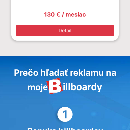
130 € / mesiac
Detail
Prečo hľadať reklamu na
1