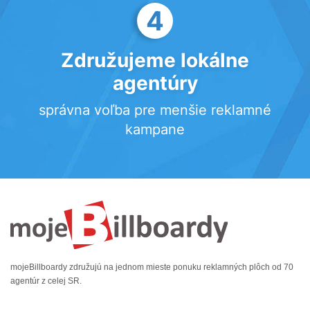
4
Združujeme lokálne
agentúry
správna voľba pre menšie reklamné
kampane
mojeBillboardy združujú na jednom mieste ponuku reklamných plôch od 70
agentúr z celej SR.