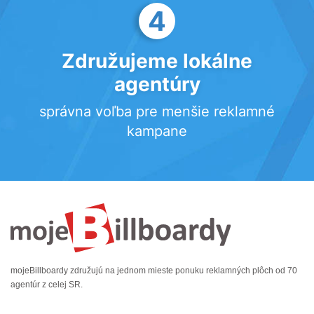
4
Združujeme lokálne
agentúry
správna voľba pre menšie reklamné
kampane
mojeBillboardy združujú na jednom mieste ponuku reklamných plôch od 70
agentúr z celej SR.