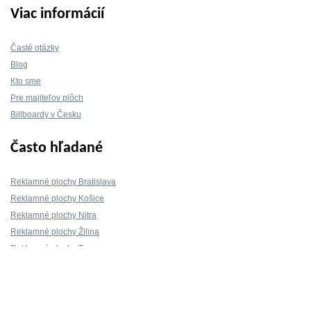
Viac informácií
Časté otázky
Blog
Kto sme
Pre majiteľov plôch
Billboardy v Česku
Často hľadané
Reklamné plochy Bratislava
Reklamné plochy Košice
Reklamné plochy Nitra
Reklamné plochy Žilina
Reklamné plochy Trnava
Kontakt