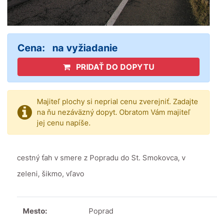
Cena:
na vyžiadanie
PRIDAŤ DO DOPYTU
Majiteľ plochy si neprial cenu zverejniť. Zadajte
na ňu nezáväzný dopyt. Obratom Vám majiteľ
jej cenu napíše.
cestný ťah v smere z Popradu do St. Smokovca, v
zeleni, šikmo, vľavo
Mesto:
Poprad