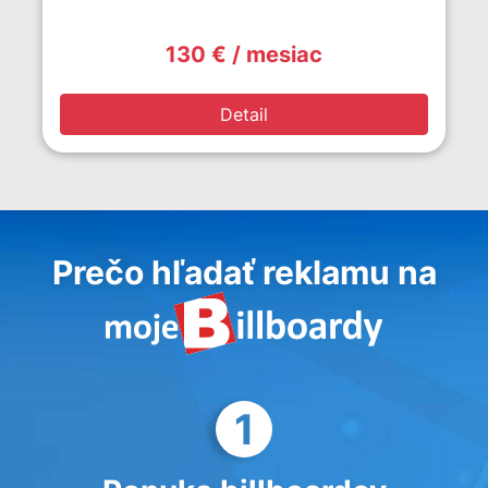
130 € / mesiac
Detail
Prečo hľadať reklamu na
1