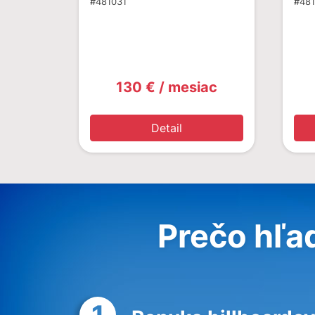
#481031
#48
130 € / mesiac
Detail
Prečo hľa
1