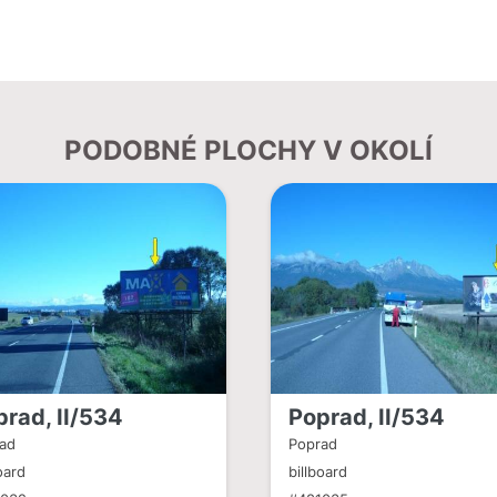
PODOBNÉ PLOCHY V OKOLÍ
prad, II/534
Poprad, II/534
ad
Poprad
oard
billboard