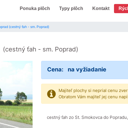
Ponuka plôch
Typy plôch
Kontakt
Rýc
oprad (cestný ťah - sm. Poprad)
d
(cestný ťah - sm. Poprad)
Cena:
na vyžiadanie
Majiteľ plochy si neprial cenu zve
Obratom Vám majiteľ jej cenu napí
cestný ťah zo St. Smokovca do Popradu, 