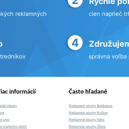
Rýchle po
ských reklamných
cien naprieč t
4
o
Združujem
stredníkov
správna voľba
iac informácií
Často hľadané
asté otázky
Reklamné plochy Bratislava
log
Reklamné plochy Košice
to sme
Reklamné plochy Nitra
re majiteľov plôch
Reklamné plochy Žilina