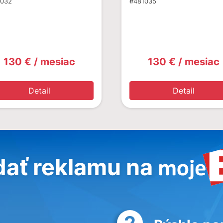
1032
#481035
130 € / mesiac
130 € / mesiac
Detail
Detail
dať reklamu na
2