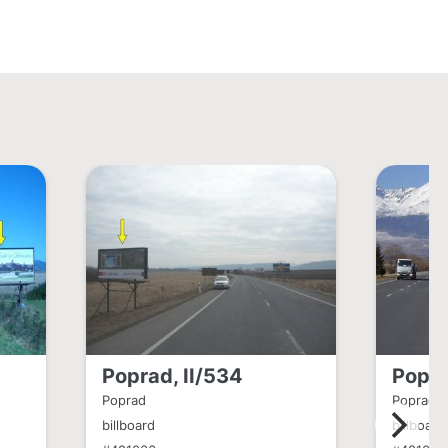
Poprad, II/534
Popra
Poprad
Poprad
billboard
billboard