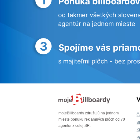
Ponuka billboardov
od takmer všetkých sloven
agentúr na jednom mieste
3
Spojíme vás priam
s majiteľmi plôch - bez pro
V
mojeBillboardy združujú na jednom
Č
mieste ponuku reklamných plôch od 70
B
agentúr z celej SR.
K
P