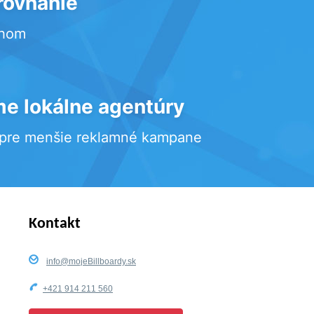
rovnanie
rhom
e lokálne agentúry
 pre menšie reklamné kampane
Kontakt
info@mojeBillboardy.sk
+421 914 211 560