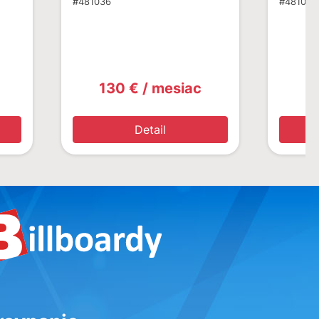
#481036
#481020
130 € / mesiac
1
Detail