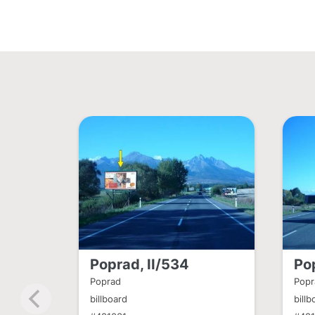
Poprad, II/534
Po
Poprad
Popr
billboard
billb