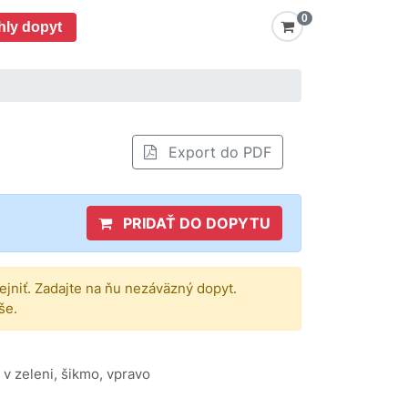
0
hly dopyt
Export do PDF
PRIDAŤ DO DOPYTU
rejniť. Zadajte na ňu nezáväzný dopyt.
še.
v zeleni, šikmo, vpravo