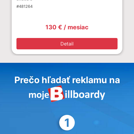
#481264
130 € / mesiac
Detail
Prečo hľadať reklamu na
1