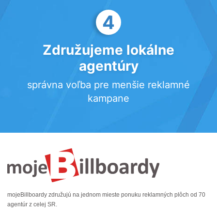
4
Združujeme lokálne
agentúry
správna voľba pre menšie reklamné
kampane
mojeBillboardy združujú na jednom mieste ponuku reklamných plôch od 70
agentúr z celej SR.