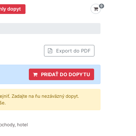
0
hly dopyt
Export do PDF
PRIDAŤ DO DOPYTU
rejniť. Zadajte na ňu nezáväzný dopyt.
še.
bchody, hotel