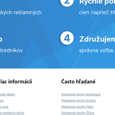
Rýchle po
ských reklamných
cien naprieč t
4
o
Združujem
stredníkov
správna voľba
iac informácií
Často hľadané
asté otázky
Reklamné plochy Bratislava
log
Reklamné plochy Košice
to sme
Reklamné plochy Nitra
re majiteľov plôch
Reklamné plochy Žilina