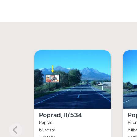
Poprad, II/534
Po
Poprad
Popr
billboard
billb