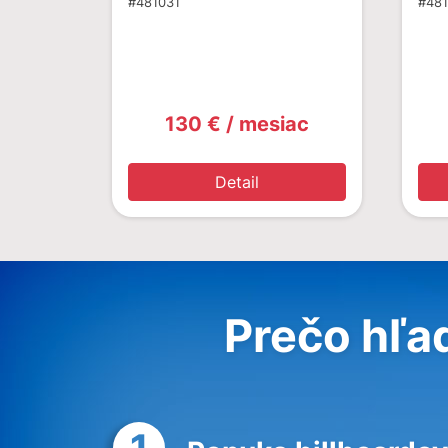
#481031
#48
130 € / mesiac
Detail
Prečo hľa
1