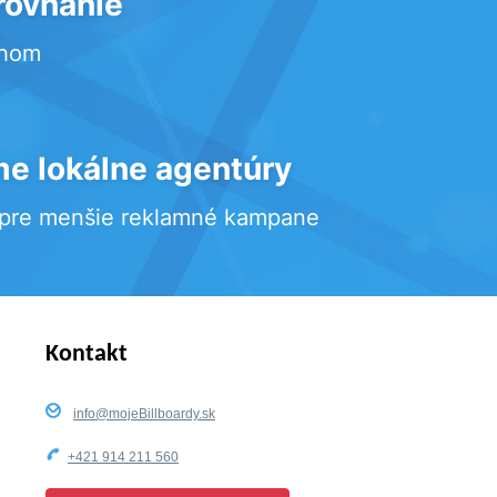
rovnanie
rhom
e lokálne agentúry
 pre menšie reklamné kampane
Kontakt
info@mojeBillboardy.sk
+421 914 211 560