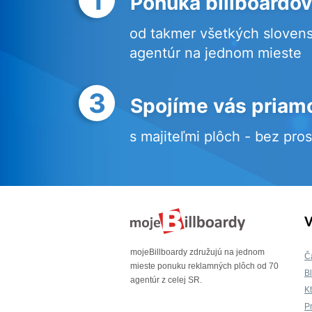
Ponuka billboardov
od takmer všetkých sloven
agentúr na jednom mieste
3
Spojíme vás priam
s majiteľmi plôch - bez pro
V
mojeBillboardy združujú na jednom
Č
mieste ponuku reklamných plôch od 70
B
agentúr z celej SR.
K
P