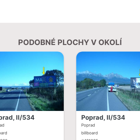
PODOBNÉ PLOCHY V OKOLÍ
prad, II/534
Poprad, II/534
ad
Poprad
oard
billboard