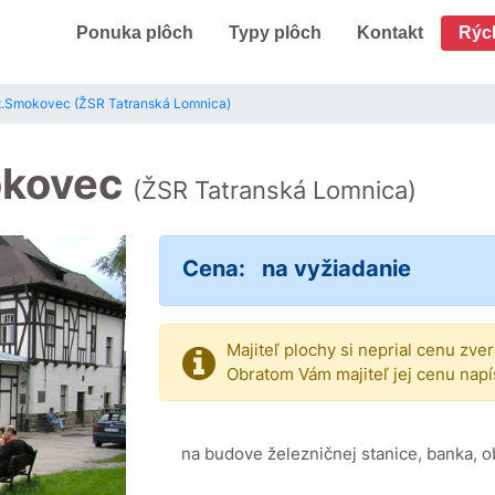
Ponuka plôch
Typy plôch
Kontakt
Rýc
St.Smokovec (ŽSR Tatranská Lomnica)
mokovec
(ŽSR Tatranská Lomnica)
Cena:
na vyžiadanie
Majiteľ plochy si neprial cenu zve
Obratom Vám majiteľ jej cenu napí
na budove železničnej stanice, banka, o