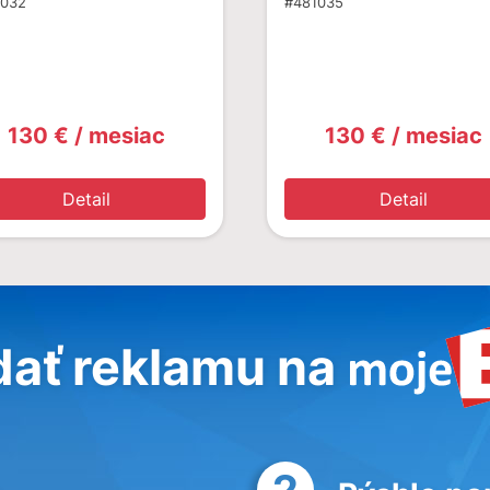
1032
#481035
130 € / mesiac
130 € / mesiac
Detail
Detail
dať reklamu na
2