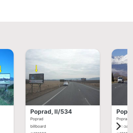
Poprad, II/534
Popra
Poprad
Poprad
billboard
billboard