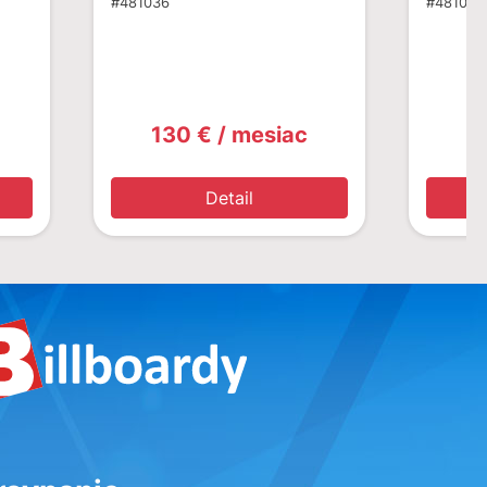
#481036
#481020
130 € / mesiac
1
Detail