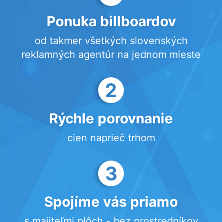
Ponuka billboardov
od takmer všetkých slovenských
reklamných agentúr na jednom mieste
2
Rýchle porovnanie
cien naprieč trhom
3
Spojíme vás priamo
s majiteľmi plôch - bez prostredníkov