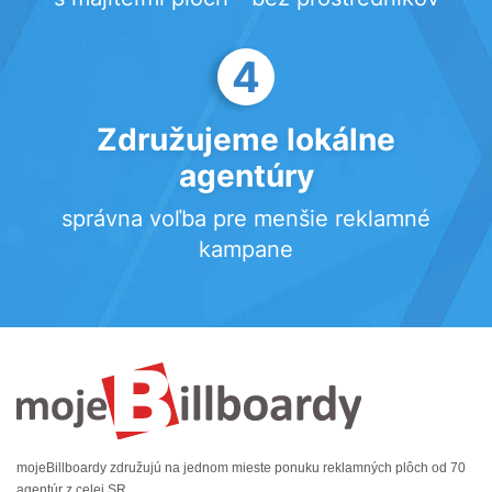
4
Združujeme lokálne
agentúry
správna voľba pre menšie reklamné
kampane
mojeBillboardy združujú na jednom mieste ponuku reklamných plôch od 70
agentúr z celej SR.