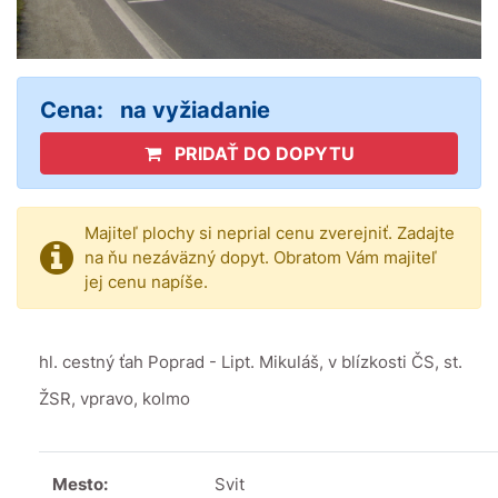
Cena:
na vyžiadanie
PRIDAŤ DO DOPYTU
Majiteľ plochy si neprial cenu zverejniť. Zadajte
na ňu nezáväzný dopyt. Obratom Vám majiteľ
jej cenu napíše.
hl. cestný ťah Poprad - Lipt. Mikuláš, v blízkosti ČS, st.
ŽSR, vpravo, kolmo
Mesto:
Svit