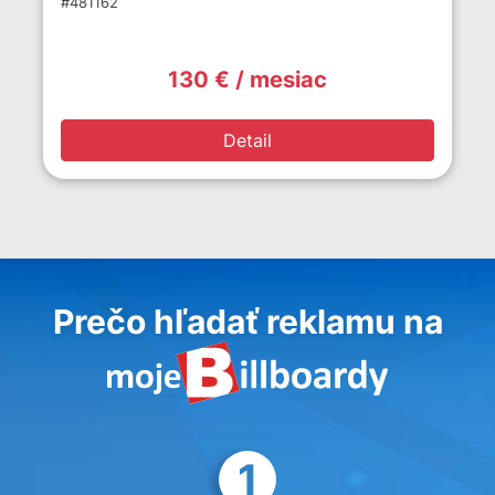
#481162
130 € / mesiac
Detail
Prečo hľadať reklamu na
1