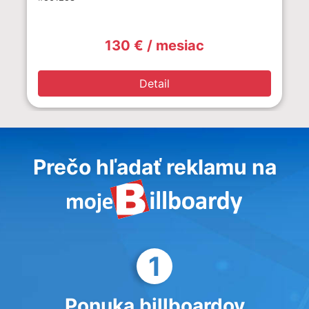
130 € / mesiac
Detail
Prečo hľadať reklamu na
1
Ponuka billboardov