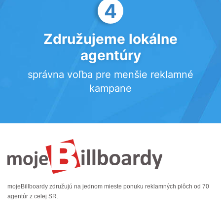
4
Združujeme lokálne
agentúry
správna voľba pre menšie reklamné
kampane
mojeBillboardy združujú na jednom mieste ponuku reklamných plôch od 70
agentúr z celej SR.