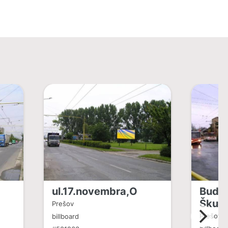
ul.17.novembra,O
Budov
Škult
Prešov
Prešov
billboard