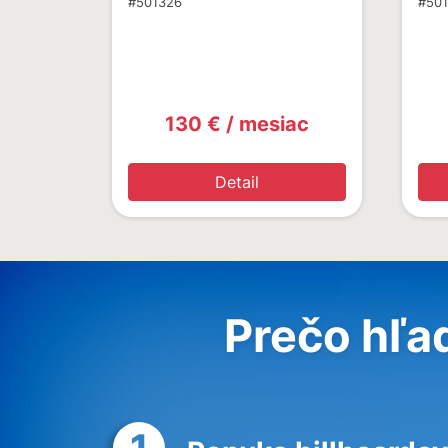
#501326
#50
130 € / mesiac
Detail
Prečo hľa
1