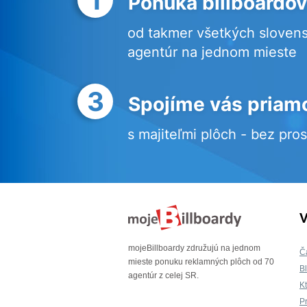
Ponuka billboardov
od takmer všetkých sloven
agentúr na jednom mieste
3
Spojíme vás priam
s majiteľmi plôch - bez pro
V
mojeBillboardy združujú na jednom
Č
mieste ponuku reklamných plôch od 70
B
agentúr z celej SR.
K
P