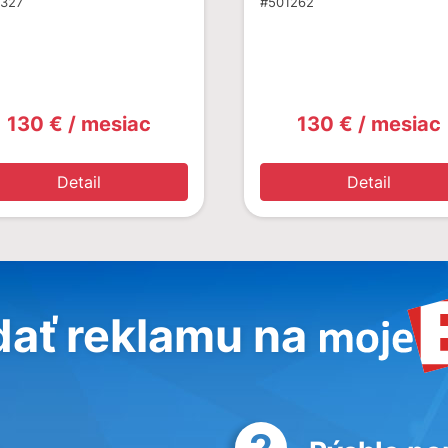
1327
#501262
130 € / mesiac
130 € / mesiac
Detail
Detail
dať reklamu na
2