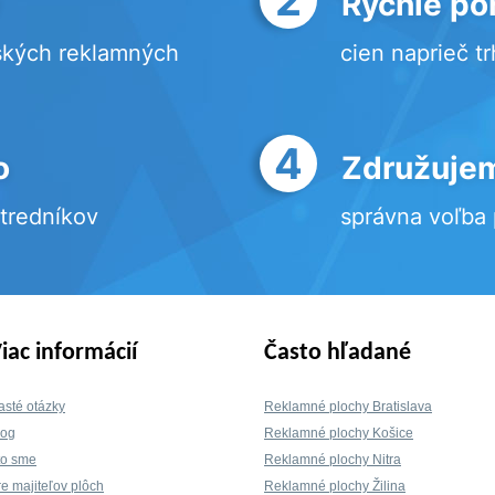
Rýchle po
ských reklamných
cien naprieč t
4
o
Združujem
stredníkov
správna voľba
iac informácií
Často hľadané
asté otázky
Reklamné plochy Bratislava
log
Reklamné plochy Košice
to sme
Reklamné plochy Nitra
re majiteľov plôch
Reklamné plochy Žilina