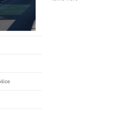
ošice