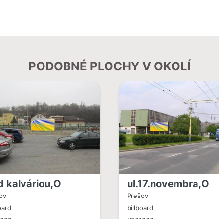
PODOBNÉ PLOCHY V OKOLÍ
d kalváriou,O
ul.17.novembra,O
ov
Prešov
oard
billboard