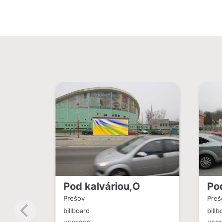
Pod kalváriou,O
Po
Prešov
Preš
billboard
billb