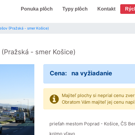
Ponuka plôch
Typy plôch
Kontakt
Rýc
rešov (Pražská - smer Košice)
v
(Pražská - smer Košice)
Cena:
na vyžiadanie
Majiteľ plochy si neprial cenu zve
Obratom Vám majiteľ jej cenu napí
prieťah mestom Poprad - Košice, ČS Benzi
kolmo vľavo