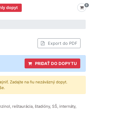
0
hly dopyt
Export do PDF
PRIDAŤ DO DOPYTU
rejniť. Zadajte na ňu nezáväzný dopyt.
še.
nol, reštaurácia, štadióny, SŠ, internáty,