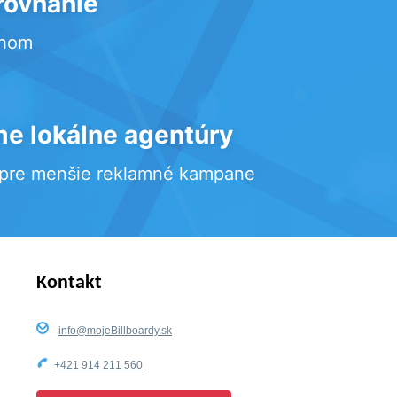
rovnanie
rhom
e lokálne agentúry
 pre menšie reklamné kampane
Kontakt
info@mojeBillboardy.sk
+421 914 211 560