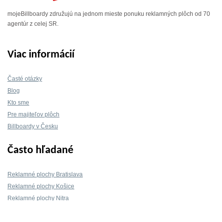
mojeBillboardy združujú na jednom mieste ponuku reklamných plôch od 70
agentúr z celej SR.
Viac informácií
Časté otázky
Blog
Kto sme
Pre majiteľov plôch
Billboardy v Česku
Často hľadané
Reklamné plochy Bratislava
Reklamné plochy Košice
Reklamné plochy Nitra
Reklamné plochy Žilina
Reklamné plochy Trnava