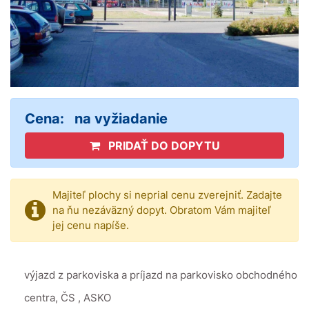
Cena:
na vyžiadanie
PRIDAŤ DO DOPYTU
Majiteľ plochy si neprial cenu zverejniť. Zadajte
na ňu nezáväzný dopyt. Obratom Vám majiteľ
jej cenu napíše.
výjazd z parkoviska a príjazd na parkovisko obchodného
centra, ČS , ASKO