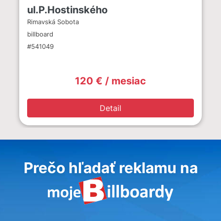
ul.P.Hostinského
Rimavská Sobota
billboard
#541049
120 € / mesiac
Detail
Prečo hľadať reklamu na