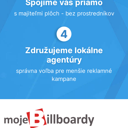
Spojíme vás priamo
s majiteľmi plôch - bez prostredníkov
4
Združujeme lokálne
agentúry
správna voľba pre menšie reklamné
kampane